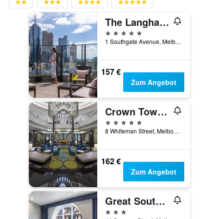
The Langham Melbourne
5 Sterne
1 Southgate Avenue, Melbourne, VIC, Australien
157 €
Zum Angebot
Crown Towers Melbourne
5 Sterne
8 Whiteman Street, Melbourne, VIC, Australien
162 €
Zum Angebot
Great Southern Hotel Melbourne
3 Sterne