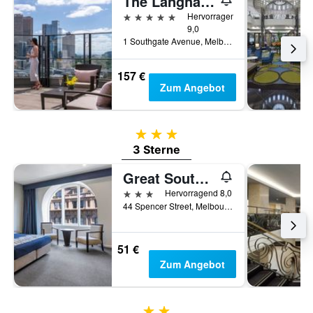
The Langham Melbourne
5 Sterne
Hervorragend
9,0
1 Southgate Avenue, Melbourne, VIC, Australien
157 €
Zum Angebot
3 Sterne
3 Sterne
Great Southern Hotel Melbourne
3 Sterne
Hervorragend 8,0
44 Spencer Street, Melbourne, VIC, Australien
51 €
Zum Angebot
2 Sterne