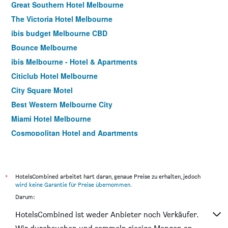
Great Southern Hotel Melbourne
The Victoria Hotel Melbourne
ibis budget Melbourne CBD
Bounce Melbourne
ibis Melbourne - Hotel & Apartments
Citiclub Hotel Melbourne
City Square Motel
Best Western Melbourne City
Miami Hotel Melbourne
Cosmopolitan Hotel and Apartments
Burvale Hotel
ibis Styles Kingsgate
Essence Hotel Carlton
*
HotelsCombined arbeitet hart daran, genaue Preise zu erhalten, jedoch
wird keine Garantie für Preise übernommen
.
Arrow On Swanston
Darum:
Yti Garden Hotel
HotelsCombined ist weder Anbieter noch Verkäufer.
Lily Sands Inn