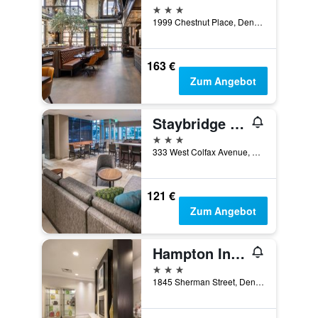
3 Sterne
1999 Chestnut Place, Denver, CO, USA
163 €
Zum Angebot
Staybridge Suites Denver Downtown By IHG
3 Sterne
333 West Colfax Avenue, Denver, CO, USA
121 €
Zum Angebot
Hampton Inn & Suites Denver-Downtown
3 Sterne
1845 Sherman Street, Denver, CO, USA