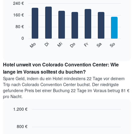
240 €
Diagramm
hat
Bar
Chart
1
graphic.
160 €
chart
with
X-
7
Achse,
80 €
bars.
die
die
0
Das
Monate
Mi
Do
Fr
Sa
So
Mo
Di
folgende
End
anzeigt.
of
Diagramm
Das
interactive
zeigt
chart
Diagramm
den
Hotel unweit von Colorado Convention Center: Wie
hat
durchschnittlichen
lange im Voraus solltest du buchen?
1
Preis
Y-
Spare Geld, indem du ein Hotel mindestens 22 Tage vor deinem
eines
Achse,
Trip nach Colorado Convention Center buchst. Der niedrigste
Zimmers
die
gefundene Preis bei einer Buchung 22 Tage im Voraus betrug 81 €
für
den
pro Nacht.
den
durchschnittlichen
jeweiligen
Zimmerpreis
1.200 €
Wochentag.
anzeigt.
Das
Line
Chart
Diagramm
graphic.
chart
with
hat
800 €
90
1