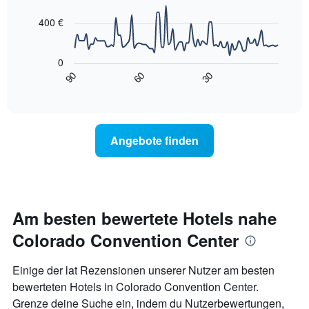
data
X-
points.
Achse,
400 €
die
Das
die
folgende
Wochentage
0
Diagramm
anzeigt.
90
60
30
zeigt,
End
Das
of
wie
interactive
Diagramm
sich
chart
hat
der
1
Preis
Y-
Angebote finden
für
Achse,
ein
die
Zimmer
den
ändert,
durchschnittlichen
je
Zimmerpreis
näher
Am besten bewertete Hotels nahe
anzeigt.
das
Colorado Convention Center
Aufenthaltsdatum
rückt.
Das
Einige der lat Rezensionen unserer Nutzer am besten
Diagramm
bewerteten Hotels in Colorado Convention Center.
hat
Grenze deine Suche ein, indem du Nutzerbewertungen,
1