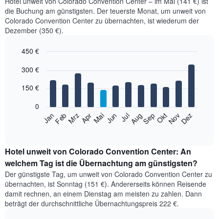
Hotel unweit von Colorado Convention Center – im Mai (141 €) ist
die Buchung am günstigsten. Der teuerste Monat, um unweit von
Colorado Convention Center zu übernachten, ist wiederum der
Dezember (350 €).
450 €
Bar
Chart
300 €
graphic.
chart
with
12
150 €
bars.
0
Das
Jan
Feb
Mrz
Apr
Mai
Jun
Jul
Aug
Sep
Okt
Nov
Dez
folgende
End
of
Diagramm
interactive
zeigt
chart
den
Hotel unweit von Colorado Convention Center: An
durchschnittlichen
welchem Tag ist die Übernachtung am günstigsten?
Zimmerpreis
Der günstigste Tag, um unweit von Colorado Convention Center zu
im
übernachten, ist Sonntag (151 €). Andererseits können Reisende
jeweiligen
damit rechnen, an einem Dienstag am meisten zu zahlen. Dann
Monat
beträgt der durchschnittliche Übernachtungspreis 222 €.
an.
Das