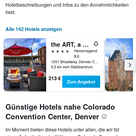
X-
Hotelbeschreibungen und Infos zu den Annehmlichkeiten
Achse,
liest.
die
die
Anzahl
Alle 142 Hotels anzeigen
der
Tage
the ART, a hotel
vor
dem
4 Sterne
Hervorragend
Aufenthalt
8,6
anzeigt
1201 Broadway, Denver, CO, USA
Das
0,5 km vom Stadtzentrum
Diagramm
213 €
hat
Zum Angebot
1
Y-
Achse,
die
Günstige Hotels nahe Colorado
den
durchschnittlichen
Convention Center, Denver
Zimmerpreis
anzeigt
Im Moment bieten diese Hotels unter allen, die wir für