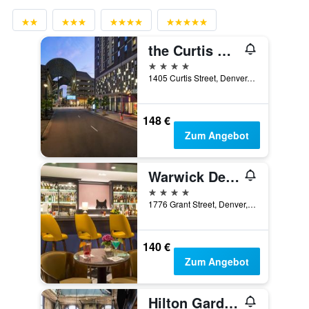
the Curtis Denver - a DoubleTree by Hilton Hotel
4 Sterne
1405 Curtis Street, Denver, CO, USA
148 €
Zum Angebot
Warwick Denver
4 Sterne
1776 Grant Street, Denver, CO, USA
140 €
Zum Angebot
Hilton Garden Inn Denver-Union Station