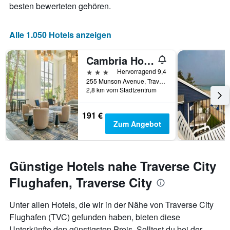
Achse,
besten bewerteten gehören.
die
die
Anzahl
Alle 1.050 Hotels anzeigen
der
Tage
Cambria Hotel Traverse City
vor
dem
3 Sterne
Hervorragend 9,4
Aufenthalt
255 Munson Avenue, Traverse City, MI, USA
anzeigt
2,8 km vom Stadtzentrum
Das
Diagramm
191 €
hat
Zum Angebot
1
Y-
Achse,
die
Günstige Hotels nahe Traverse City
den
durchschnittlichen
Flughafen, Traverse City
Zimmerpreis
anzeigt
Unter allen Hotels, die wir in der Nähe von Traverse City
Flughafen (TVC) gefunden haben, bieten diese
Unterkünfte den günstigsten Preis. Solltest du bei der