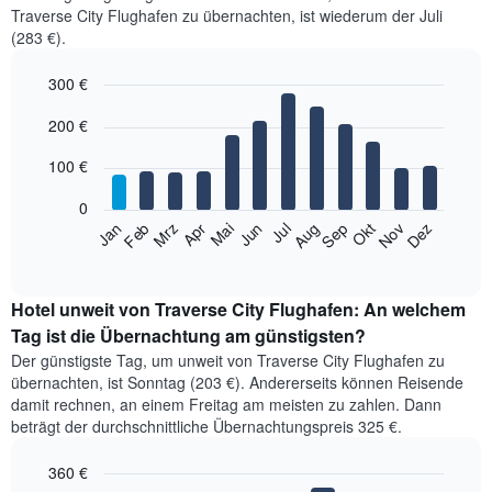
Traverse City Flughafen zu übernachten, ist wiederum der Juli
(283 €).
300 €
Bar
Chart
200 €
graphic.
chart
with
12
100 €
bars.
0
Das
Jan
Feb
Mrz
Apr
Mai
Jun
Jul
Aug
Sep
Okt
Nov
Dez
folgende
End
of
Diagramm
interactive
zeigt
chart
den
Hotel unweit von Traverse City Flughafen: An welchem
durchschnittlichen
Tag ist die Übernachtung am günstigsten?
Zimmerpreis
Der günstigste Tag, um unweit von Traverse City Flughafen zu
im
übernachten, ist Sonntag (203 €). Andererseits können Reisende
jeweiligen
damit rechnen, an einem Freitag am meisten zu zahlen. Dann
Monat
beträgt der durchschnittliche Übernachtungspreis 325 €.
an.
Das
360 €
Diagramm