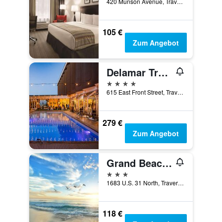
420 Munson Avenue, Traverse City, MI, USA
105 €
Zum Angebot
Delamar Traverse City
4 Sterne
615 East Front Street, Traverse City, MI, USA
279 €
Zum Angebot
Grand Beach Resort Hotel
3 Sterne
1683 U.S. 31 North, Traverse City, MI, USA
118 €