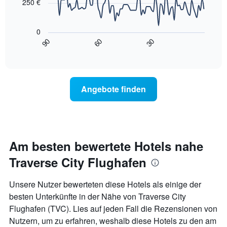
Achse,
250 €
die
Das
die
folgende
Wochentage
0
Diagramm
anzeigt.
90
60
30
zeigt,
End
Das
of
wie
interactive
Diagramm
sich
chart
hat
der
1
Preis
Y-
Angebote finden
für
Achse,
ein
die
Zimmer
den
ändert,
durchschnittlichen
je
Zimmerpreis
näher
Am besten bewertete Hotels nahe
anzeigt.
das
Traverse City Flughafen
Aufenthaltsdatum
rückt.
Das
Unsere Nutzer bewerteten diese Hotels als einige der
Diagramm
besten Unterkünfte in der Nähe von Traverse City
hat
Flughafen (TVC). Lies auf jeden Fall die Rezensionen von
1
X-
Nutzern, um zu erfahren, weshalb diese Hotels zu den am