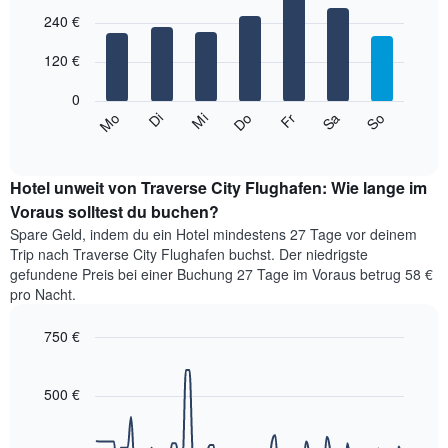
hat
Bar
Chart
1
graphic.
240 €
chart
with
X-
7
Achse,
120 €
bars.
die
die
0
Das
Monate
Mi
Do
Fr
Sa
So
Mo
Di
folgende
End
anzeigt.
of
Diagramm
Das
interactive
zeigt
chart
Diagramm
den
Hotel unweit von Traverse City Flughafen: Wie lange im
hat
durchschnittlichen
Voraus solltest du buchen?
1
Preis
Y-
Spare Geld, indem du ein Hotel mindestens 27 Tage vor deinem
eines
Achse,
Trip nach Traverse City Flughafen buchst. Der niedrigste
Zimmers
die
gefundene Preis bei einer Buchung 27 Tage im Voraus betrug 58 €
für
den
pro Nacht.
den
durchschnittlichen
jeweiligen
Zimmerpreis
750 €
Wochentag.
anzeigt.
Das
Line
Chart
Diagramm
graphic.
chart
with
hat
500 €
90
1
data
X-
points.