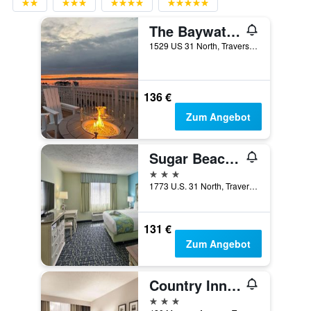
The Baywatch Resort
1529 US 31 North, Traverse City, MI, USA
136 €
Zum Angebot
Sugar Beach Resort Hotel
3 Sterne
1773 U.S. 31 North, Traverse City, MI, USA
131 €
Zum Angebot
Country Inn and Suites by Radisson, Traverse City
3 Sterne