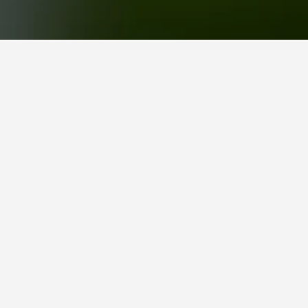
 um Ferienunterkünfte in der Nähe des von
ältst du, indem du auf den Namen der
Tscherkassy