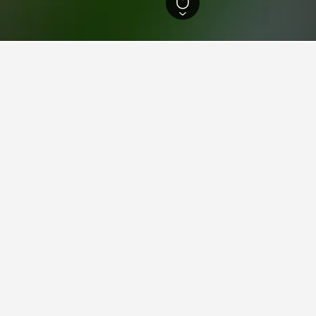
Tscherkassy
110
Tscherkassy
83
 Tscherkassy
chäftlichen Gründen nach Tscherkassy kommst, nutze die Karte,
Weitere Informationen zu einer bestimmten Ferienunterkunft erh
st.
ebnisse für deinen Aufenthalt in 
 Städte
Ferienunterkünfte in Ukraine
Hotels in Ukraine