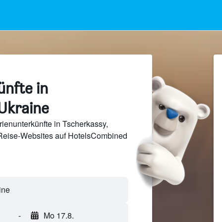
nfte in
 Ukraine
ienunterkünfte in Tscherkassy,
Reise-Websites auf HotelsCombined
-
Mo 17.8.