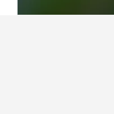
Start
Ukraine
19.838
Tscherkassy
203
Übernachten in
Egal, ob du aus privaten oder ges
dir bevorzugten Ortes zu finden. 
Ferienunterkunft auf der Karte klick
Finde bessere Erg
Beliebte Städte
Beliebteste