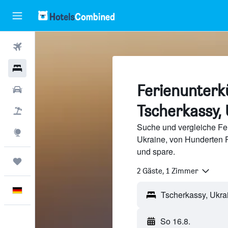
Flüge
Hotels
Ferienunterkü
Mietwagen
Tscherkassy,
Pauschalreisen
Suche und vergleiche Fer
Explore
Ukraine, von Hunderten 
und spare.
Trips
2 Gäste, 1 Zimmer
Deutsch
So 16.8.