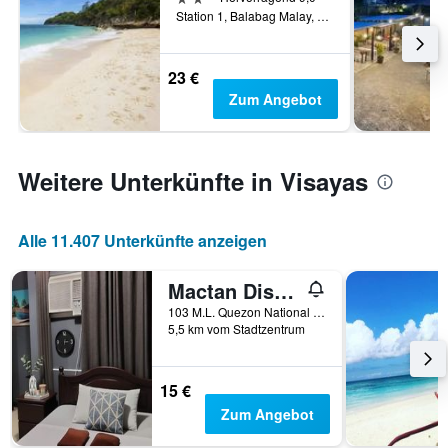
Station 1, Balabag Malay, Boracay, Philippinen
23 €
Zum Angebot
Weitere Unterkünfte in Visayas
Alle 11.407 Unterkünfte anzeigen
Mactan District Budgetel - Lapu Lapu Cebu - Hostel
103 M.L. Quezon National Highway, Cebu City, Philippinen
5,5 km vom Stadtzentrum
15 €
Zum Angebot