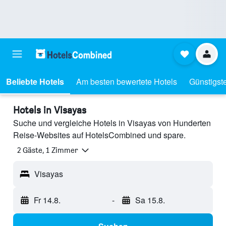
Beliebte Hotels
Am besten bewertete Hotels
Günstigst
Hotels in Visayas
Suche und vergleiche Hotels in Visayas von Hunderten
Reise-Websites auf HotelsCombined und spare.
2 Gäste, 1 Zimmer
Visayas
Fr 14.8.
-
Sa 15.8.