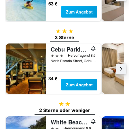
63 €
Zum Angebot
3 Sterne
3 Sterne
Cebu Parklane International Hotel
3 Sterne
Hervorragend 8,6
North Escario Street, Cebu City, Philippinen
34 €
Zum Angebot
2 Sterne
2 Sterne oder weniger
White Beach de Boracay
2 Sterne
Hervorragend 9,0