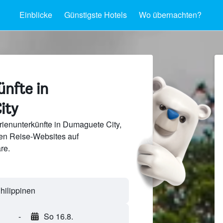
Einblicke
Günstigste Hotels
Wo übernachten?
nfte in
ity
ienunterkünfte in Dumaguete City,
ten Reise-Websites auf
re.
-
So 16.8.