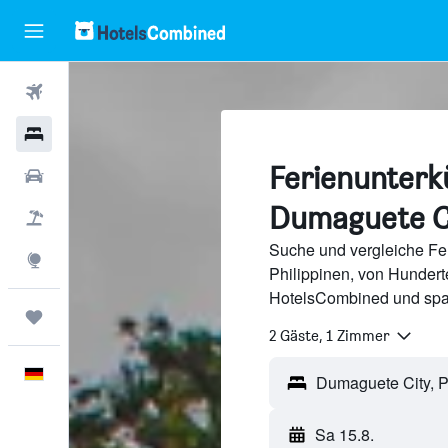
Flüge
Hotels
Ferienunterkü
Mietwagen
Dumaguete C
Pauschalreisen
Suche und vergleiche Fer
Explore
Philippinen, von Hunder
HotelsCombined und spa
Trips
2 Gäste, 1 Zimmer
Deutsch
Sa 15.8.