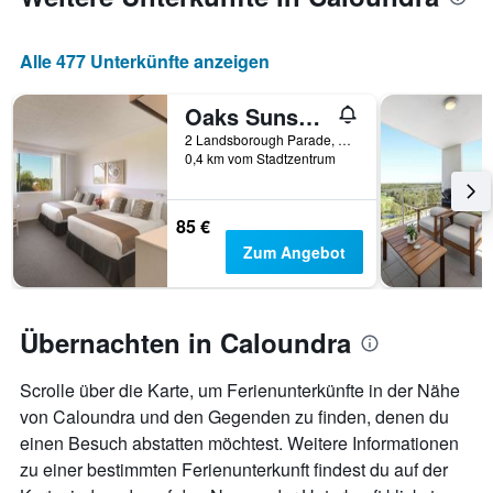
die
den
durchschnittlichen
Alle 477 Unterkünfte anzeigen
Zimmerpreis
anzeigt
Oaks Sunshine Coast Oasis Resort
2 Landsborough Parade, Caloundra, QLD, Australien
0,4 km vom Stadtzentrum
85 €
Zum Angebot
Übernachten in Caloundra
Scrolle über die Karte, um Ferienunterkünfte in der Nähe
von Caloundra und den Gegenden zu finden, denen du
einen Besuch abstatten möchtest. Weitere Informationen
zu einer bestimmten Ferienunterkunft findest du auf der