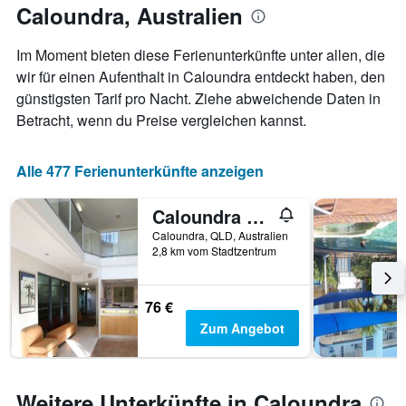
anzeigt.
Caloundra, Australien
Aufenthaltsdatum
rückt.
Das
Im Moment bieten diese Ferienunterkünfte unter allen, die
Diagramm
wir für einen Aufenthalt in Caloundra entdeckt haben, den
hat
günstigsten Tarif pro Nacht. Ziehe abweichende Daten in
1
X-
Betracht, wenn du Preise vergleichen kannst.
Achse,
die
die
Alle 477 Ferienunterkünfte anzeigen
Anzahl
der
Caloundra Central Apartment Hotel
Tage
vor
Caloundra, QLD, Australien
2,8 km vom Stadtzentrum
dem
Aufenthalt
anzeigt
Das
76 €
Diagramm
Zum Angebot
hat
1
Y-
Achse,
Weitere Unterkünfte in Caloundra