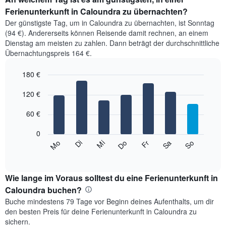
Ferienunterkunft in Caloundra zu übernachten?
Der günstigste Tag, um in Caloundra zu übernachten, ist Sonntag
(94 €). Andererseits können Reisende damit rechnen, an einem
Dienstag am meisten zu zahlen. Dann beträgt der durchschnittliche
Übernachtungspreis 164 €.
180 €
Bar
Chart
graphic.
120 €
chart
with
7
60 €
bars.
0
Das
Mi
Do
Fr
Sa
So
Mo
Di
folgende
End
of
Diagramm
interactive
zeigt
chart
den
Wie lange im Voraus solltest du eine Ferienunterkunft in
durchschnittlichen
Caloundra buchen?
Preis
Buche mindestens 79 Tage vor Beginn deines Aufenthalts, um dir
eines
den besten Preis für deine Ferienunterkunft in Caloundra zu
Zimmers
sichern.
für