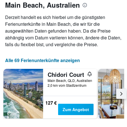
anzeigt.
Main Beach, Australien
Aufenthaltsdatum
rückt.
Das
Derzeit handelt es sich hierbei um die günstigsten
Diagramm
Ferienunterkünfte in Main Beach, die wir für die
hat
ausgewählten Daten gefunden haben. Da die Preise
1
X-
abhängig vom Datum variieren können, ändere die Daten,
Achse,
falls du flexibel bist, und vergleiche die Preise.
die
die
Anzahl
Alle 69 Ferienunterkünfte anzeigen
der
Tage
Chidori Court
vor
dem
Main Beach, QLD, Australien
Aufenthalt
2,0 km vom Stadtzentrum
anzeigt
Das
Diagramm
127 €
hat
Zum Angebot
1
Y-
Achse,