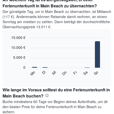
Ferienunterkunft in Main Beach zu übernachten?
Der günstigste Tag, um in Main Beach zu übernachten, ist Mittwoch
(117 €). Andererseits können Reisende damit rechnen, an einem
Sonntag am meisten zu zahlen. Dann beträgt der durchschnittliche
Übernachtungspreis 13.511 €.
15.000 €
Bar
Chart
graphic.
10.000 €
chart
with
7
5.000 €
bars.
0
Das
So
Do
Mo
Fr
Di
Sa
Mi
folgende
End
of
Diagramm
interactive
zeigt
chart
den
Wie lange im Voraus solltest du eine Ferienunterkunft in
durchschnittlichen
Main Beach buchen?
Preis
Buche mindestens 60 Tage vor Beginn deines Aufenthalts, um dir
eines
den besten Preis für deine Ferienunterkunft in Main Beach zu
Zimmers
sichern.
für