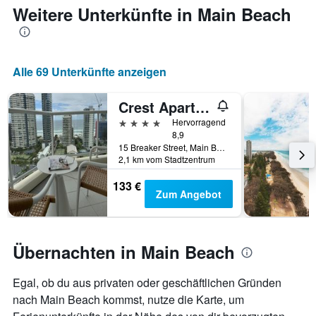
die
Weitere Unterkünfte in Main Beach
den
durchschnittlichen
Zimmerpreis
anzeigt
Alle 69 Unterkünfte anzeigen
Crest Apartments
4 Sterne
Hervorragend
8,9
15 Breaker Street, Main Beach, QLD, Australien
2,1 km vom Stadtzentrum
133 €
Zum Angebot
Übernachten in Main Beach
Egal, ob du aus privaten oder geschäftlichen Gründen
nach Main Beach kommst, nutze die Karte, um