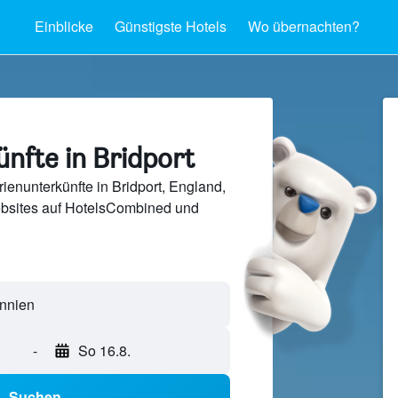
Einblicke
Günstigste Hotels
Wo übernachten?
nfte in Bridport
ienunterkünfte in Bridport, England,
bsites auf HotelsCombined und
-
So 16.8.
Suchen