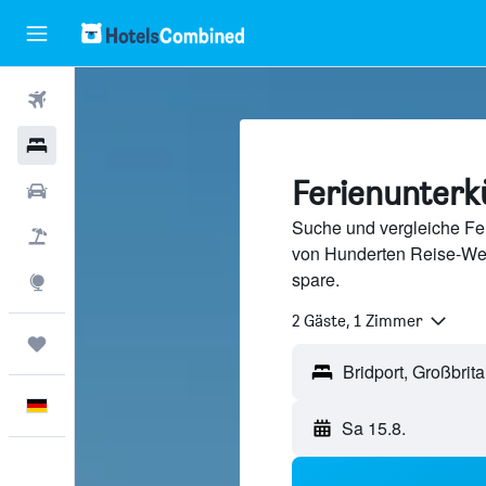
Flüge
Hotels
Ferienunterkü
Mietwagen
Suche und vergleiche Fer
Pauschalreisen
von Hunderten Reise-We
spare.
Explore
2 Gäste, 1 Zimmer
Trips
Deutsch
Sa 15.8.