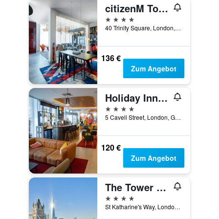
citizenM Tower of London
4 Sterne
40 Trinity Square, London, Großbritannien
136 €
Zum Angebot
Holiday Inn London - Whitechapel By IHG
4 Sterne
5 Cavell Street, London, Großbritannien
120 €
Zum Angebot
The Tower Hotel, by Thistle
4 Sterne
St Katharine's Way, London, Großbritannien