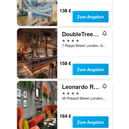
138 €
Zum Angebot
DoubleTree by Hilton London - Tower of London
4 Sterne
7 Pepys Street, London, Großbritannien
158 €
Zum Angebot
Leonardo Royal London Tower Bridge
4 Sterne
45 Prescot Street, London, Großbritannien
164 €
Zum Angebot