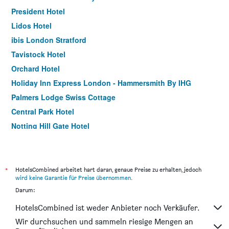
President Hotel
Lidos Hotel
ibis London Stratford
Tavistock Hotel
Orchard Hotel
Holiday Inn Express London - Hammersmith By IHG
Palmers Lodge Swiss Cottage
Central Park Hotel
Notting Hill Gate Hotel
Point A London Liverpool Street
Ibis London Earls Court
St Giles London A St Giles Hotel
*
HotelsCombined arbeitet hart daran, genaue Preise zu erhalten, jedoch
wird keine Garantie für Preise übernommen
.
Commodore Hotel
Darum:
Holiday Inn Express London - Stratford By IHG
HotelsCombined ist weder Anbieter noch Verkäufer.
Euston Square Hotel
Wir durchsuchen und sammeln riesige Mengen an
Heeton Concept Hotel - Kensington London