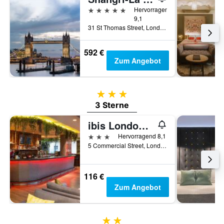
5 Sterne
Hervorragend
9,1
31 St Thomas Street, London, Großbritannien
592 €
Zum Angebot
3 Sterne
3 Sterne
ibis London City - Shoreditch
3 Sterne
Hervorragend 8,1
5 Commercial Street, London, Großbritannien
116 €
Zum Angebot
2 Sterne