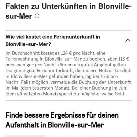
jeweiligen
Fakten zu Unterkünften in Blonville-
Wochentag.
sur-Mer
Das
Diagramm
hat
1
Wie viel kostet eine Ferienunterkunft in
X-
Achse,
Blonville-sur-Mer?
die
Im Durchschnitt kostet es 124 € pro Nacht, eine
die
Ferienwohnung in Blonville-sur-Mer zu buchen, aber 113 €
Wochentage
oder weniger pro Nacht können als gutes Angebot gelten.
anzeigt.
Die günstigste Ferienunterkunft, die unsere Nutzer kürzlich
Das
in Blonville-sur-Mer gefunden haben, lag bei 35 € pro
Diagramm
Nacht. Falls möglich, vermeide die Buchung der Unterkunft
hat
im Mai (dem teuersten Monat). Bei einer Buchung im Juni
1
(dem günstigsten Monat) sparst du möglicherweise Geld.
Y-
Achse,
die
den
Finde bessere Ergebnisse für deinen
durchschnittlichen
Aufenthalt in Blonville-sur-Mer
Zimmerpreis
anzeigt.