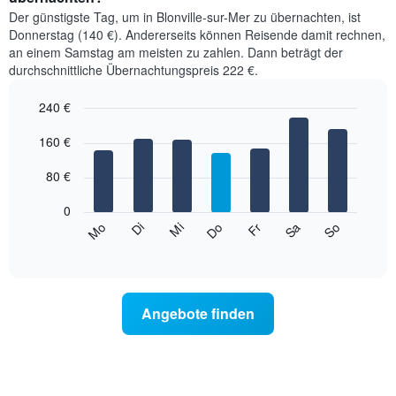
Der günstigste Tag, um in Blonville-sur-Mer zu übernachten, ist
Donnerstag (140 €). Andererseits können Reisende damit rechnen,
an einem Samstag am meisten zu zahlen. Dann beträgt der
durchschnittliche Übernachtungspreis 222 €.
240 €
Bar
Chart
graphic.
160 €
chart
with
7
80 €
bars.
0
Das
Mi
Do
Fr
Sa
So
Mo
Di
folgende
End
of
Diagramm
interactive
zeigt
chart
den
durchschnittlichen
Angebote finden
Preis
eines
Zimmers
für
den