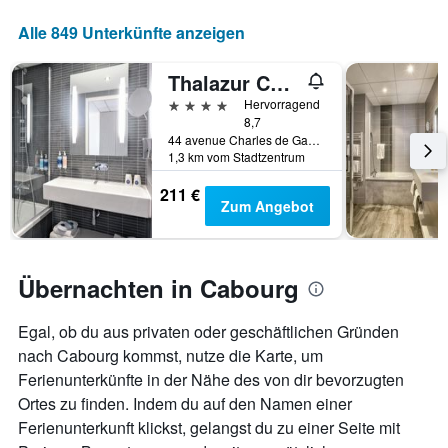
Aufenthaltsdatum
anzeigt.
rückt.
Alle 849 Unterkünfte anzeigen
Das
Diagramm
hat
Thalazur Cabourg - Hôtel & Spa
1
4 Sterne
Hervorragend
X-
8,7
Achse,
44 avenue Charles de Gaulle, Cabourg, Normandie, Frankreich
die
1,3 km vom Stadtzentrum
die
Anzahl
211 €
Zum Angebot
der
Tage
vor
dem
Übernachten in Cabourg
Aufenthalt
anzeigt
Das
Egal, ob du aus privaten oder geschäftlichen Gründen
Diagramm
nach Cabourg kommst, nutze die Karte, um
hat
Ferienunterkünfte in der Nähe des von dir bevorzugten
1
Y-
Ortes zu finden. Indem du auf den Namen einer
Achse,
Ferienunterkunft klickst, gelangst du zu einer Seite mit
die