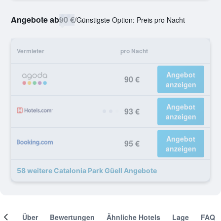
Angebote ab
90 €
/
Günstigste Option: Preis pro Nacht
Vermieter
pro Nacht
Angebot
90 €
anzeigen
Angebot
93 €
anzeigen
Angebot
95 €
anzeigen
58 weitere Catalonia Park Güell Angebote
mer
Über
Bewertungen
Ähnliche Hotels
Lage
FAQ