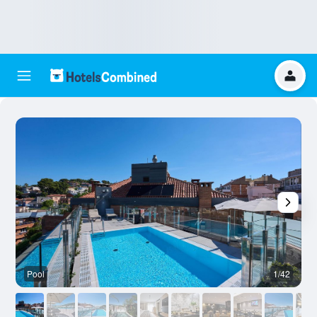
Pool
1/42