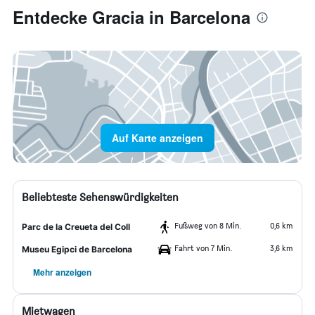
Entdecke Gracia in Barcelona
Auf Karte anzeigen
Beliebteste Sehenswürdigkeiten
Fußweg von 8 Min.
0,6 km
Parc de la Creueta del Coll
Fahrt von 7 Min.
3,6 km
Museu Egipci de Barcelona
Mehr anzeigen
Mietwagen