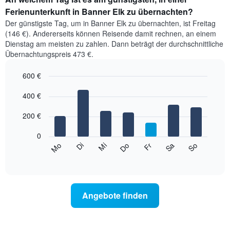
Ferienunterkunft in Banner Elk zu übernachten?
Der günstigste Tag, um in Banner Elk zu übernachten, ist Freitag
(146 €). Andererseits können Reisende damit rechnen, an einem
Dienstag am meisten zu zahlen. Dann beträgt der durchschnittliche
Übernachtungspreis 473 €.
600 €
Bar
Chart
graphic.
400 €
chart
with
7
200 €
bars.
0
Das
Mi
Do
Fr
Sa
So
Mo
Di
folgende
End
of
Diagramm
interactive
zeigt
chart
den
durchschnittlichen
Angebote finden
Preis
eines
Zimmers
für