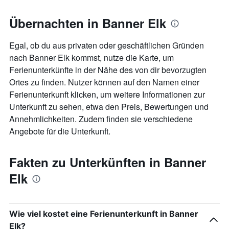
den
jeweiligen
Übernachten in Banner Elk
Wochentag.
Das
Egal, ob du aus privaten oder geschäftlichen Gründen
Diagramm
hat
nach Banner Elk kommst, nutze die Karte, um
1
Ferienunterkünfte in der Nähe des von dir bevorzugten
X-
Ortes zu finden. Nutzer können auf den Namen einer
Achse,
Ferienunterkunft klicken, um weitere Informationen zur
die
die
Unterkunft zu sehen, etwa den Preis, Bewertungen und
Wochentage
Annehmlichkeiten. Zudem finden sie verschiedene
anzeigt.
Angebote für die Unterkunft.
Das
Diagramm
hat
Fakten zu Unterkünften in Banner
1
Y-
Elk
Achse,
die
den
durchschnittlichen
Wie viel kostet eine Ferienunterkunft in Banner
Zimmerpreis
Elk?