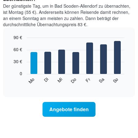
Der günstigste Tag, um in Bad Sooden-Allendorf zu übernachten,
ist Montag (55 €). Andererseits können Reisende damit rechnen,
an einem Sonntag am meisten zu zahlen. Dann beträgt der
durchschnittliche Übernachtungspreis 83 €.
90 €
Bar
Chart
graphic.
60 €
chart
with
7
30 €
bars.
0
Das
So
Do
Mo
Fr
Di
Sa
Mi
folgende
End
of
Diagramm
interactive
zeigt
chart
den
durchschnittlichen
Angebote finden
Preis
eines
Zimmers
für
den