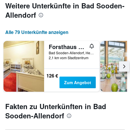
jeweiligen
Weitere Unterkünfte in Bad Sooden-
Wochentag.
Allendorf
Das
Diagramm
hat
1
Alle 79 Unterkünfte anzeigen
X-
Achse,
Forsthaus Halbemark
die
die
Bad Sooden-Allendorf, Hessen, Deutschland
Wochentage
2,1 km vom Stadtzentrum
anzeigt.
Das
Diagramm
126 €
hat
Zum Angebot
1
Y-
Achse,
die
Fakten zu Unterkünften in Bad
den
durchschnittlichen
Sooden-Allendorf
Zimmerpreis
anzeigt.