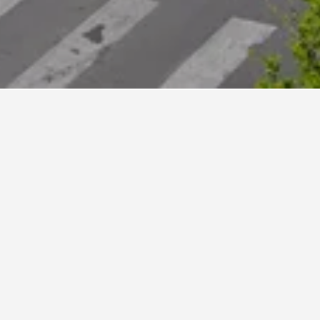
n Angoulême
 in Angoulême.
est du eine Ferienunterkunft in
 Beginn deines Aufenthalts, um dir den besten
nft in Angoulême zu sichern.