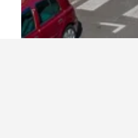
Start
Frankreich
552.112
Charente
1.
Reiseinformatio
Finde mithilfe unserer datengestüt
An welchem Tag ist es am günst
in Angoulême zu übernachten
Der günstigste Tag, um in Angoulême
Andererseits können Reisende dami
zu zahlen. Dann beträgt der durchsc