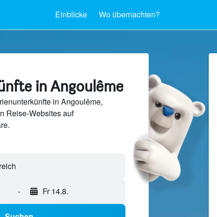
Einblicke
Wo übernachten?
ünfte in Angoulême
rienunterkünfte in Angoulême,
en Reise-Websites auf
re.
-
Fr 14.8.
Suchen