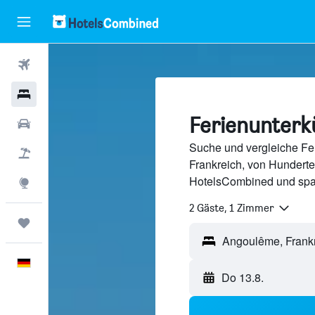
Flüge
Hotels
Ferienunterk
Mietwagen
Suche und vergleiche Fe
Pauschalreisen
Frankreich, von Hundert
HotelsCombined und spa
Explore
2 Gäste, 1 Zimmer
Trips
Deutsch
Do 13.8.