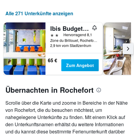
anzeigt.
Aufenthaltsdatum
rückt.
Alle 271 Unterkünfte anzeigen
Das
Diagramm
hat
Ibis Budget Rochefort
1
2 Sterne
Hervorragend 8,1
X-
Zone du Brillouet, Rochefort, Charente-Maritime, Frankreich
Achse,
2,9 km vom Stadtzentrum
die
die
65 €
Anzahl
Zum Angebot
der
Tage
vor
dem
Übernachten in Rochefort
Aufenthalt
anzeigt
Das
Scrolle über die Karte und zoome in Bereiche in der Nähe
Diagramm
von Rochefort, die du besuchen möchtest, um
hat
nahegelegene Unterkünfte zu finden. Mit einem Klick auf
1
Y-
den Unterkunftsnamen erhältst du weitere Informationen
Achse,
und du kannst diese bestimmte Ferienunterkunft darüber