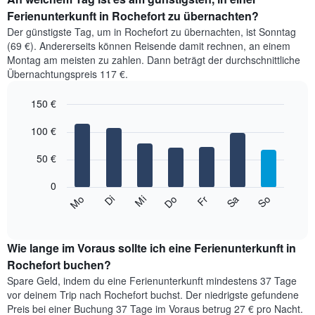
Ferienunterkunft in Rochefort zu übernachten?
Der günstigste Tag, um in Rochefort zu übernachten, ist Sonntag
(69 €). Andererseits können Reisende damit rechnen, an einem
Montag am meisten zu zahlen. Dann beträgt der durchschnittliche
Übernachtungspreis 117 €.
150 €
Bar
Chart
graphic.
100 €
chart
with
7
50 €
bars.
0
Das
Mi
Do
Fr
Sa
So
Mo
Di
folgende
End
of
Diagramm
interactive
zeigt
chart
den
Wie lange im Voraus sollte ich eine Ferienunterkunft in
durchschnittlichen
Rochefort buchen?
Preis
Spare Geld, indem du eine Ferienunterkunft mindestens 37 Tage
eines
vor deinem Trip nach Rochefort buchst. Der niedrigste gefundene
Zimmers
Preis bei einer Buchung 37 Tage im Voraus betrug 27 € pro Nacht.
für