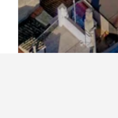
Start
Italien
522.407
Apulien
50.177
Weitere Unterkü
Alle 219 Unterkünfte anzeigen
St