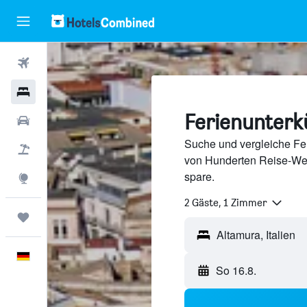
Flüge
Hotels
Ferienunterk
Mietwagen
Suche und vergleiche Feri
Pauschalreisen
von Hunderten Reise-We
spare.
Explore
2 Gäste, 1 Zimmer
Trips
Deutsch
So 16.8.