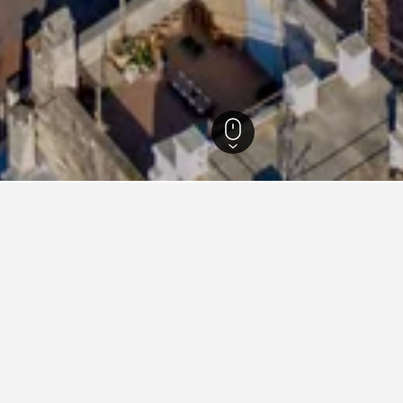
Altamura
219
Altamura
67
nfte in Altamura
upor Mundi