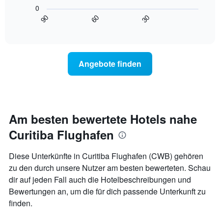
folgende
die
0
Diagramm
Wochentage
90
60
30
zeigt,
End
anzeigt.
of
wie
interactive
Das
sich
chart
Diagramm
der
hat
Preis
Angebote finden
1
für
Y-
ein
Achse,
Zimmer
die
ändert,
den
je
durchschnittlichen
näher
Am besten bewertete Hotels nahe
Zimmerpreis
das
anzeigt.
Curitiba Flughafen
Aufenthaltsdatum
rückt.
Das
Diese Unterkünfte in Curitiba Flughafen (CWB) gehören
Diagramm
zu den durch unsere Nutzer am besten bewerteten. Schau
hat
dir auf jeden Fall auch die Hotelbeschreibungen und
1
X-
Bewertungen an, um die für dich passende Unterkunft zu
Achse,
finden.
die
die