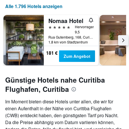
Anzahl
Alle 1.796 Hotels anzeigen
der
Tage
Nomaa Hotel
vor
dem
5 Sterne
Hervorragend
Aufenthalt
9,5
anzeigt
Rua Gutemberg, 168, Curitiba, Brasilien
Das
1,8 km vom Stadtzentrum
Diagramm
181 €
hat
Zum Angebot
1
Y-
Achse,
die
Günstige Hotels nahe Curitiba
den
durchschnittlichen
Flughafen, Curitiba
Zimmerpreis
anzeigt
Im Moment bieten diese Hotels unter allen, die wir für
einen Aufenthalt in der Nähe von Curitiba Flughafen
(CWB) entdeckt haben, den günstigsten Tarif pro Nacht.
Da die Preise abhängig vom Datum variieren können,