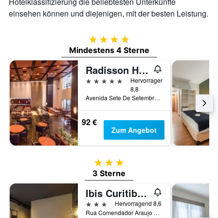
Hotelklassifizierung die beliebtesten Unterkünfte
einsehen können und diejenigen, mit der besten Leistung.
4 Sterne
Mindestens 4 Sterne
Radisson Hotel Curitiba
5 Sterne
Hervorragend
8,8
Avenida Sete De Setembro 5190, Curitiba, Brasilien
92 €
Zum Angebot
3 Sterne
3 Sterne
Ibis Curitiba Batel
3 Sterne
Hervorragend 8,6
Rua Comendador Araujo 730, Curitiba, Brasilien