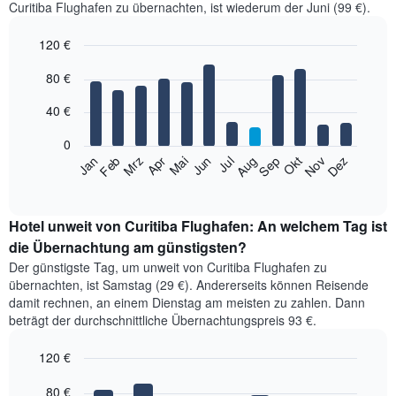
Curitiba Flughafen zu übernachten, ist wiederum der Juni (99 €).
120 €
Bar
Chart
80 €
graphic.
chart
with
12
40 €
bars.
0
Das
Jan
Feb
Mrz
Apr
Mai
Jun
Jul
Aug
Sep
Okt
Nov
Dez
folgende
End
of
Diagramm
interactive
zeigt
chart
den
Hotel unweit von Curitiba Flughafen: An welchem Tag ist
durchschnittlichen
die Übernachtung am günstigsten?
Zimmerpreis
Der günstigste Tag, um unweit von Curitiba Flughafen zu
im
übernachten, ist Samstag (29 €). Andererseits können Reisende
jeweiligen
damit rechnen, an einem Dienstag am meisten zu zahlen. Dann
Monat
beträgt der durchschnittliche Übernachtungspreis 93 €.
an.
Das
120 €
Diagramm
hat
Bar
Chart
1
graphic.
80 €
chart