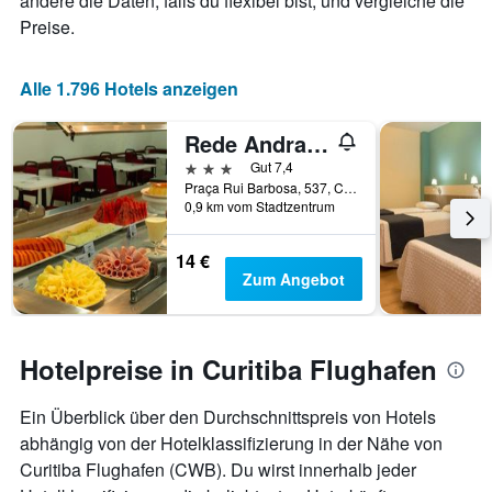
ändere die Daten, falls du flexibel bist, und vergleiche die
Preise.
Alle 1.796 Hotels anzeigen
Rede Andrade Guaíra
3 Sterne
Gut 7,4
Praça Rui Barbosa, 537, Curitiba, Brasilien
0,9 km vom Stadtzentrum
14 €
Zum Angebot
Hotelpreise in Curitiba Flughafen
Ein Überblick über den Durchschnittspreis von Hotels
abhängig von der Hotelklassifizierung in der Nähe von
Curitiba Flughafen (CWB). Du wirst innerhalb jeder