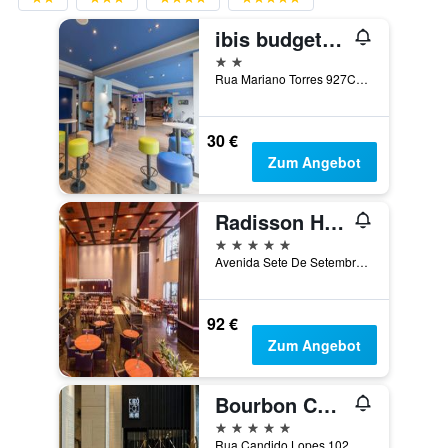
ibis budget Curitiba Centro
2 Sterne
Rua Mariano Torres 927Centro, Curitiba, Brasilien
30 €
Zum Angebot
Radisson Hotel Curitiba
5 Sterne
Avenida Sete De Setembro 5190, Curitiba, Brasilien
92 €
Zum Angebot
Bourbon Curitiba Convention Hotel
5 Sterne
Rua Candido Lopes 102, Curitiba, Brasilien