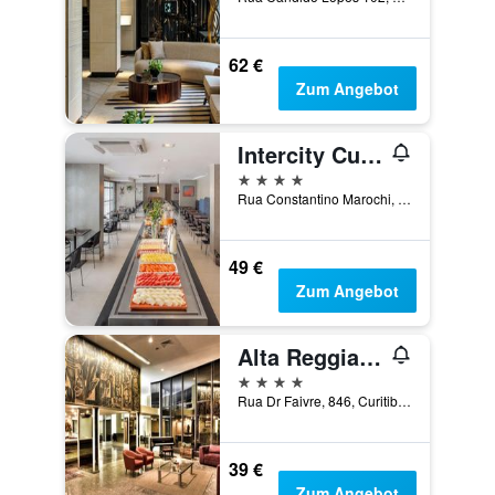
62 €
Zum Angebot
Intercity Curitiba Centro Cívico
4 Sterne
Rua Constantino Marochi, 591, Curitiba, Brasilien
49 €
Zum Angebot
Alta Reggia Plaza Hotel
4 Sterne
Rua Dr Faivre, 846, Curitiba, Brasilien
39 €
Zum Angebot