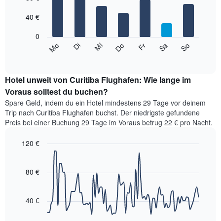
with
X-
7
Achse,
40 €
bars.
die
die
0
Das
Monate
Mi
Do
Fr
Sa
So
Mo
Di
folgende
End
anzeigt.
of
Diagramm
Das
interactive
zeigt
chart
Diagramm
den
Hotel unweit von Curitiba Flughafen: Wie lange im
hat
durchschnittlichen
Voraus solltest du buchen?
1
Preis
Y-
Spare Geld, indem du ein Hotel mindestens 29 Tage vor deinem
eines
Achse,
Trip nach Curitiba Flughafen buchst. Der niedrigste gefundene
Zimmers
die
Preis bei einer Buchung 29 Tage im Voraus betrug 22 € pro Nacht.
für
den
den
durchschnittlichen
120 €
jeweiligen
Zimmerpreis
Wochentag.
Line
Chart
anzeigt.
graphic.
Das
chart
with
80 €
Diagramm
90
hat
data
1
points.
X-
40 €
Achse,
Das
die