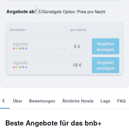
Angebote ab
8 €
/
Günstigste Option: Preis pro Nacht
Vermieter
pro Nacht
Angebot
8 €
anzeigen
Angebot
18 €
anzeigen
mer
Über
Bewertungen
Ähnliche Hotels
Lage
FAQ
Beste Angebote für das bnb+