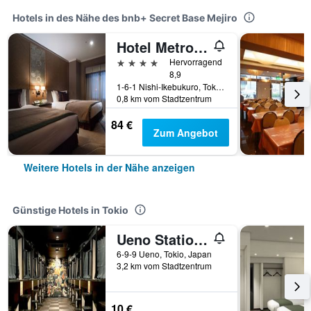
Hotels in des Nähe des bnb+ Secret Base Mejiro
Hotel Metropolitan Tokyo Ikebukuro
4 Sterne
Hervorragend
8,9
1-6-1 Nishi-Ikebukuro, Tokio, Japan
0,8 km vom Stadtzentrum
84 €
Zum Angebot
Weitere Hotels in der Nähe anzeigen
Günstige Hotels in Tokio
Ueno Station Hostel Oriental 1 Male Only
6-9-9 Ueno, Tokio, Japan
3,2 km vom Stadtzentrum
10 €