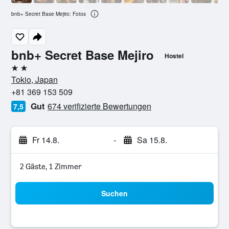
bnb+ Secret Base Mejiro: Fotos
bnb+ Secret Base Mejiro
Hostel
2 Sterne
Tokio, Japan
+81 369 153 509
Gut
674 verifizierte Bewertungen
7,5
Fr 14.8.
-
Sa 15.8.
2 Gäste, 1 Zimmer
Suchen