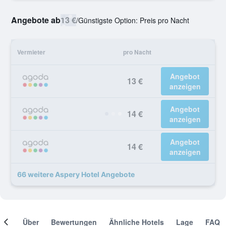
Angebote ab
13 €
/
Günstigste Option: Preis pro Nacht
Vermieter
pro Nacht
Angebot
13 €
anzeigen
Angebot
14 €
anzeigen
Angebot
14 €
anzeigen
66 weitere Aspery Hotel Angebote
mer
Über
Bewertungen
Ähnliche Hotels
Lage
FAQ