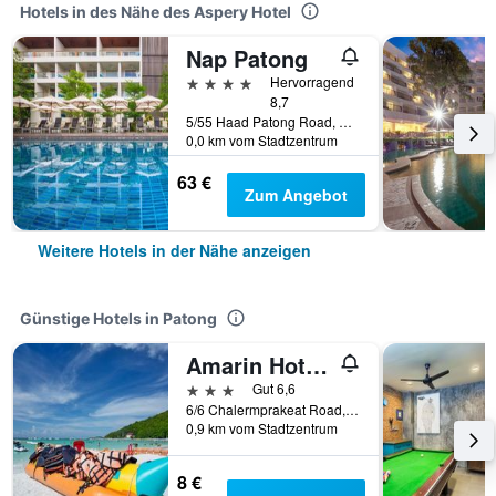
Hotels in des Nähe des Aspery Hotel
Nap Patong
4 Sterne
Hervorragend
8,7
5/55 Haad Patong Road, Patong, Thailand
0,0 km vom Stadtzentrum
63 €
Zum Angebot
Weitere Hotels in der Nähe anzeigen
Günstige Hotels in Patong
Amarin Hotel Patong
3 Sterne
Gut 6,6
6/6 Chalermprakeat Road, Soi-Eden, Patong Beach, Patong, Thailand
0,9 km vom Stadtzentrum
8 €