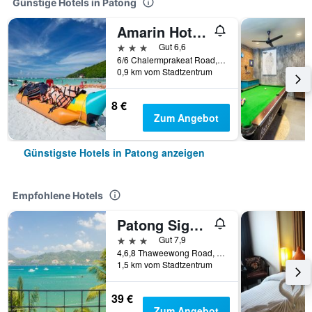
Günstige Hotels in Patong
Amarin Hotel Patong
3 Sterne
Gut 6,6
6/6 Chalermprakeat Road, Soi-Eden, Patong Beach, Patong, Thailand
0,9 km vom Stadtzentrum
8 €
Zum Angebot
Günstigste Hotels in Patong anzeigen
Empfohlene Hotels
Patong Signature Boutique Hotel
3 Sterne
Gut 7,9
4,6,8 Thaweewong Road, Patong, Thailand
1,5 km vom Stadtzentrum
39 €
Zum Angebot