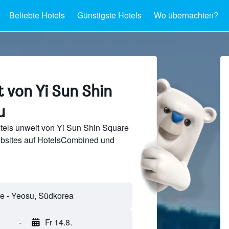
Beliebte Hotels
Günstigste Hotels
Wo übernachten?
 von Yi Sun Shin
u
tels unweit von Yi Sun Shin Square
bsites auf HotelsCombined und
-
Fr 14.8.