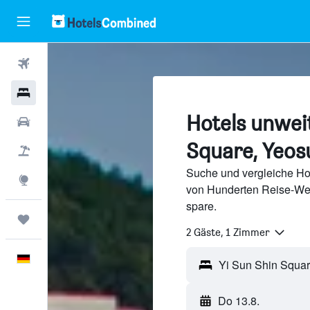
Flüge
Hotels
Hotels unweit
Mietwagen
Square, Yeos
Pauschalreisen
Suche und vergleiche Ho
Explore
von Hunderten Reise-We
spare.
Trips
2 Gäste, 1 Zimmer
Deutsch
Do 13.8.