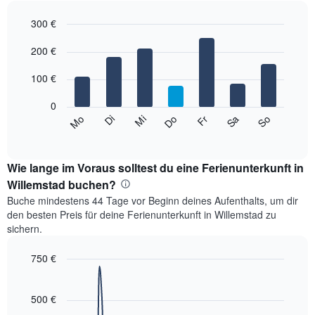
Das
300 €
Diagramm
hat
Bar
Chart
1
graphic.
200 €
chart
with
X-
7
Achse,
100 €
bars.
die
die
0
Das
Monate
Mi
Do
Fr
Sa
So
Mo
Di
folgende
End
anzeigt.
of
Diagramm
Das
interactive
zeigt
chart
Diagramm
den
Wie lange im Voraus solltest du eine Ferienunterkunft in
hat
durchschnittlichen
Willemstad buchen?
1
Preis
Y-
Buche mindestens 44 Tage vor Beginn deines Aufenthalts, um dir
eines
Achse,
den besten Preis für deine Ferienunterkunft in Willemstad zu
Zimmers
die
sichern.
für
den
den
durchschnittlichen
750 €
jeweiligen
Zimmerpreis
Wochentag.
Line
Chart
anzeigt.
graphic.
Das
chart
with
500 €
Diagramm
90
hat