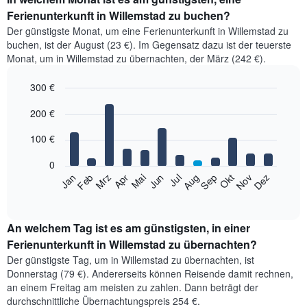
Ferienunterkunft in Willemstad zu buchen?
Der günstigste Monat, um eine Ferienunterkunft in Willemstad zu
buchen, ist der August (23 €). Im Gegensatz dazu ist der teuerste
Monat, um in Willemstad zu übernachten, der März (242 €).
300 €
Bar
Chart
200 €
graphic.
chart
with
12
100 €
bars.
0
Das
Jan
Feb
Mrz
Apr
Mai
Jun
Jul
Aug
Sep
Okt
Nov
Dez
folgende
End
of
Diagramm
interactive
zeigt
chart
den
An welchem Tag ist es am günstigsten, in einer
durchschnittlichen
Ferienunterkunft in Willemstad zu übernachten?
Zimmerpreis
Der günstigste Tag, um in Willemstad zu übernachten, ist
im
Donnerstag (79 €). Andererseits können Reisende damit rechnen,
jeweiligen
an einem Freitag am meisten zu zahlen. Dann beträgt der
Monat
durchschnittliche Übernachtungspreis 254 €.
an.