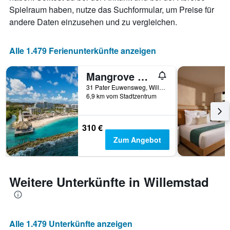
X-
Spielraum haben, nutze das Suchformular, um Preise für
Achse,
andere Daten einzusehen und zu vergleichen.
die
die
Anzahl
Alle 1.479 Ferienunterkünfte anzeigen
der
Tage
Mangrove Beach Corendon Curio By Hilton
vor
dem
31 Pater Euwensweg, Willemstad, Curaçao
Aufenthalt
6,9 km vom Stadtzentrum
anzeigt
Das
Diagramm
310 €
hat
Zum Angebot
1
Y-
Achse,
die
Weitere Unterkünfte in Willemstad
den
durchschnittlichen
Zimmerpreis
anzeigt
Alle 1.479 Unterkünfte anzeigen