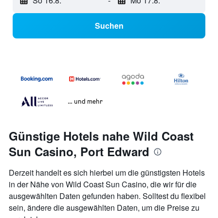
So 16.8.
-
Mo 17.8.
Suchen
… und mehr
Günstige Hotels nahe Wild Coast
Sun Casino, Port Edward
Derzeit handelt es sich hierbei um die günstigsten Hotels
in der Nähe von Wild Coast Sun Casino, die wir für die
ausgewählten Daten gefunden haben. Solltest du flexibel
sein, ändere die ausgewählten Daten, um die Preise zu