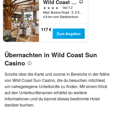
Wild Coast Sun
4 Sterne
Gut 7,2
Main Bizana Road - 5, 2 Km South of Port Edward, Port Edward, KwaZulu-Natal, Südafrika
4,9 km vom Stadtzentrum
117 €
Zum Angebot
Übernachten in Wild Coast Sun
Casino
Scrolle über die Karte und zoome in Bereiche in der Nähe
von Wild Coast Sun Casino, die du besuchen möchtest,
um nahegelegene Unterkünfte zu finden. Mit einem Klick
auf den Unterkunftsnamen erhältst du weitere
Informationen und du kannst dieses bestimmte Hotel
darüber buchen.