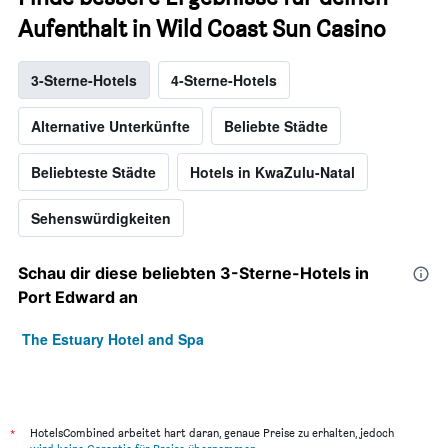
Aufenthalt in Wild Coast Sun Casino
3-Sterne-Hotels
4-Sterne-Hotels
Alternative Unterkünfte
Beliebte Städte
Beliebteste Städte
Hotels in KwaZulu-Natal
Sehenswürdigkeiten
Schau dir diese beliebten 3-Sterne-Hotels in
Port Edward an
The Estuary Hotel and Spa
*
HotelsCombined arbeitet hart daran, genaue Preise zu erhalten, jedoch