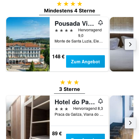
4 Sterne
Mindestens 4 Sterne
Pousada Viana do Castelo
4 Sterne
Hervorragend
9,0
Monte de Santa Luzia, Elevador de Santa Luzia 4 4900, Viana do Castelo, Distrikt Viana do Castelo, Portugal
148 €
Zum Angebot
3 Sterne
3 Sterne
Hotel do Parque
3 Sterne
Hervorragend 8,3
Praca da Galiza, Viana do Castelo, Distrikt Viana do Castelo, Portugal
89 €