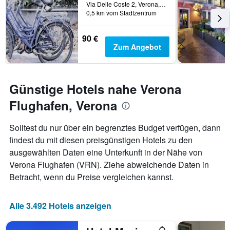
dem
Via Delle Coste 2, Verona, Venetien, Italien
0,5 km vom Stadtzentrum
Aufenthalt
anzeigt
Das
90 €
Diagramm
Zum Angebot
hat
1
Y-
Achse,
Günstige Hotels nahe Verona
die
den
Flughafen, Verona
durchschnittlichen
Zimmerpreis
Solltest du nur über ein begrenztes Budget verfügen, dann
anzeigt
findest du mit diesen preisgünstigen Hotels zu den
ausgewählten Daten eine Unterkunft in der Nähe von
Verona Flughafen (VRN). Ziehe abweichende Daten in
Betracht, wenn du Preise vergleichen kannst.
Alle 3.492 Hotels anzeigen