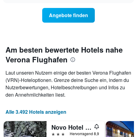
chart
Diagramm
der
hat
Preis
Angebote finden
1
für
Y-
ein
Achse,
Zimmer
die
ändert,
den
je
durchschnittlichen
näher
Am besten bewertete Hotels nahe
Zimmerpreis
das
anzeigt.
Verona Flughafen
Aufenthaltsdatum
rückt.
Das
Laut unseren Nutzern einige der besten Verona Flughafen
Diagramm
(VRN)-Hoteloptionen. Grenze deine Suche ein, indem du
hat
Nutzerbewertungen, Hotelbeschreibungen und Infos zu
1
X-
den Annehmlichkeiten liest.
Achse,
die
die
Alle 3.492 Hotels anzeigen
Anzahl
der
Novo Hotel Rossi
Tage
vor
3 Sterne
Hervorragend 8,9