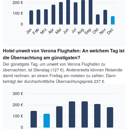
200 €
aggregiert
graphic.
chart
with
nach
12
100 €
Sternebewertung.
bars.
Das
0
Diagramm
Das
Jan
Feb
Mrz
Apr
Mai
Jun
Jul
Aug
Sep
Okt
Nov
Dez
hat
folgende
End
1
of
Diagramm
X-
interactive
zeigt
chart
Achse,
den
Hotel unweit von Verona Flughafen: An welchem Tag ist
die
durchschnittlichen
die Übernachtung am günstigsten?
die
Zimmerpreis
Hotelkategorien
Der günstigste Tag, um unweit von Verona Flughafen zu
im
nach
übernachten, ist Dienstag (127 €). Andererseits können Reisende
jeweiligen
Sternen
damit rechnen, an einem Freitag am meisten zu zahlen. Dann
Monat
anzeigt.
beträgt der durchschnittliche Übernachtungspreis 237 €.
an.
Das
Das
Diagramm
300 €
Diagramm
hat
hat
Bar
Chart
1
1
graphic.
200 €
chart
Y-
with
X-
Achse,
7
Achse,
100 €
die
bars.
die
den
die
0
Durchschnittspreis