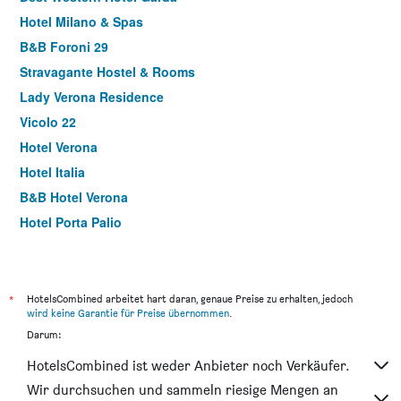
Hotel Milano & Spas
B&B Foroni 29
Stravagante Hostel & Rooms
Lady Verona Residence
Vicolo 22
Hotel Verona
Hotel Italia
B&B Hotel Verona
Hotel Porta Palio
Hotel Mastino
Novo Hotel Rossi
Casamore Rooms
*
HotelsCombined arbeitet hart daran, genaue Preise zu erhalten, jedoch
wird keine Garantie für Preise übernommen
.
Relais Empire
Darum:
Hotel Giulietta e Romeo S
HotelsCombined ist weder Anbieter noch Verkäufer.
Hotel San Luca
Wir durchsuchen und sammeln riesige Mengen an
Piccolo Verona