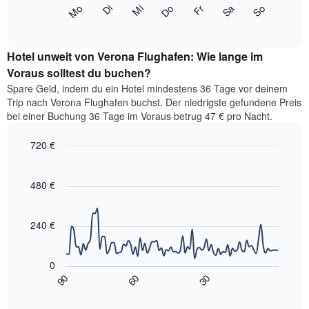
Das
Monate
Mi
Do
Fr
Sa
So
Mo
Di
eines
folgende
End
anzeigt.
Doppelzimmers
of
Diagramm
Das
interactive
in
zeigt
chart
Diagramm
den
den
Hotel unweit von Verona Flughafen: Wie lange im
hat
letzten
durchschnittlichen
Voraus solltest du buchen?
1
3
Preis
Y-
Spare Geld, indem du ein Hotel mindestens 36 Tage vor deinem
Tagen
eines
Achse,
Trip nach Verona Flughafen buchst. Der niedrigste gefundene Preis
anzeigt.
Zimmers
die
bei einer Buchung 36 Tage im Voraus betrug 47 € pro Nacht.
für
den
den
durchschnittlichen
720 €
jeweiligen
Zimmerpreis
Wochentag.
Line
Chart
anzeigt.
graphic.
Das
chart
with
480 €
Diagramm
90
hat
data
1
points.
X-
240 €
Achse,
Das
die
folgende
die
0
Diagramm
Wochentage
90
60
30
zeigt,
End
anzeigt.
of
wie
interactive
Das
sich