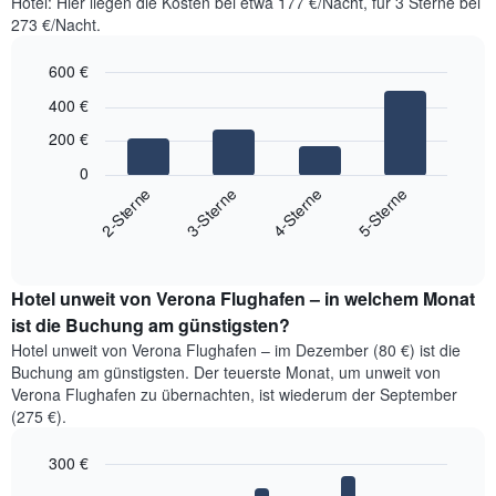
Hotel: Hier liegen die Kosten bei etwa 177 €/Nacht, für 3 Sterne bei
273 €/Nacht.
600 €
Bar
Chart
400 €
graphic.
chart
with
200 €
4
bars.
0
2-Sterne
3-Sterne
4-Sterne
5-Sterne
Das
folgende
End
of
Diagramm
interactive
zeigt
chart
den
Hotel unweit von Verona Flughafen – in welchem Monat
durchschnittlichen
ist die Buchung am günstigsten?
Preis
Hotel unweit von Verona Flughafen – im Dezember (80 €) ist die
für
Buchung am günstigsten. Der teuerste Monat, um unweit von
ein
Verona Flughafen zu übernachten, ist wiederum der September
Doppelzimmer
(275 €).
der
letzten
300 €
3
Tage,
Bar
Chart