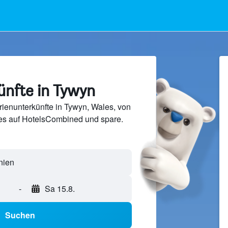
ünfte in Tywyn
ienunterkünfte in Tywyn, Wales, von
s auf HotelsCombined und spare.
-
Sa 15.8.
Suchen