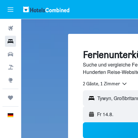
Flüge
Hotels
Ferienunterk
Mietwagen
Suche und vergleiche Fer
Pauschalreisen
Hunderten Reise-Website
Explore
2 Gäste, 1 Zimmer
Trips
Fr 14.8.
Deutsch