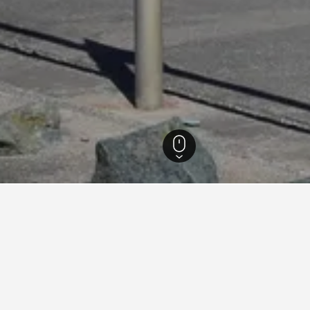
0.713
Tywyn
158
Tywyn
145
nfte in Tywyn