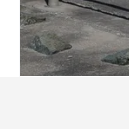
Start
Großbritannien
314.761
Wales
3
Weitere Unterkü