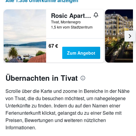
Alle 1.358 Unterkünfte anzeigen
hat
1
Rosic Apartments Tivat
X-
Achse,
Tivat, Montenegro
die
1,5 km vom Stadtzentrum
die
Anzahl
der
67 €
Tage
Zum Angebot
vor
dem
Aufenthalt
anzeigt
Übernachten in Tivat
Das
Diagramm
hat
Scrolle über die Karte und zoome in Bereiche in der Nähe
1
von Tivat, die du besuchen möchtest, um nahegelegene
Y-
Unterkünfte zu finden. Indem du auf den Namen einer
Achse,
Ferienunterkunft klickst, gelangst du zu einer Seite mit
die
den
Preisen, Bewertungen und weiteren nützlichen
durchschnittlichen
Informationen.
Zimmerpreis