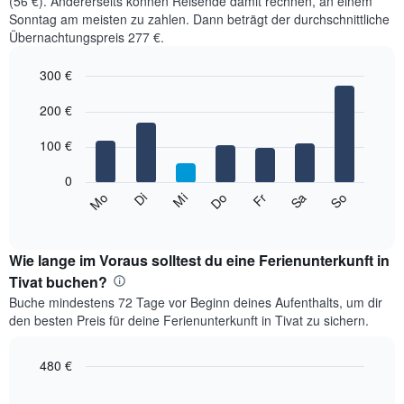
(56 €). Andererseits können Reisende damit rechnen, an einem
Sonntag am meisten zu zahlen. Dann beträgt der durchschnittliche
Übernachtungspreis 277 €.
300 €
Bar
Chart
graphic.
200 €
chart
with
7
100 €
bars.
0
Das
Mi
Do
Fr
Sa
So
Mo
Di
folgende
End
of
Diagramm
interactive
zeigt
chart
den
Wie lange im Voraus solltest du eine Ferienunterkunft in
durchschnittlichen
Tivat buchen?
Preis
Buche mindestens 72 Tage vor Beginn deines Aufenthalts, um dir
eines
den besten Preis für deine Ferienunterkunft in Tivat zu sichern.
Zimmers
für
den
480 €
jeweiligen
Line
Chart
Wochentag.
graphic.
chart