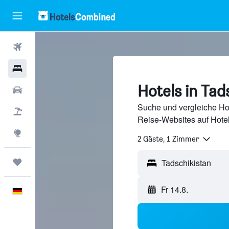
Flüge
Hotels
Hotels in Tad
Mietwagen
Suche und vergleiche Hot
Pauschalreisen
Reise-Websites auf Hote
Explore
2 Gäste, 1 Zimmer
Trips
Tadschikistan
Fr 14.8.
Deutsch