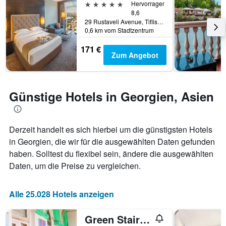
dem
5 Sterne
Hervorragend
Aufenthalt
8,6
anzeigt
29 Rustaveli Avenue, Tiflis, Georgien
Das
0,6 km vom Stadtzentrum
Diagramm
171 €
hat
Zum Angebot
1
Y-
Achse,
die
Günstige Hotels in Georgien, Asien
den
durchschnittlichen
Zimmerpreis
anzeigt
Derzeit handelt es sich hierbei um die günstigsten Hotels
in Georgien, die wir für die ausgewählten Daten gefunden
haben. Solltest du flexibel sein, ändere die ausgewählten
Daten, um die Preise zu vergleichen.
Alle 25.028 Hotels anzeigen
Green Stairs Guest house