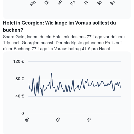
Monate
Mi
Do
Fr
Sa
So
Mo
Di
folgende
End
anzeigt.
of
Diagramm
Das
interactive
zeigt
chart
Diagramm
den
Hotel in Georgien: Wie lange im Voraus solltest du
hat
durchschnittlichen
buchen?
1
Preis
Y-
Spare Geld, indem du ein Hotel mindestens 77 Tage vor deinem
eines
Achse,
Trip nach Georgien buchst. Der niedrigste gefundene Preis bei
Zimmers
die
einer Buchung 77 Tage im Voraus betrug 41 € pro Nacht.
für
den
den
durchschnittlichen
120 €
jeweiligen
Zimmerpreis
Wochentag.
Line
Chart
anzeigt.
graphic.
Das
chart
with
80 €
Diagramm
90
hat
data
1
points.
X-
40 €
Achse,
Das
die
folgende
die
0
Diagramm
Wochentage
90
60
30
zeigt,
End
anzeigt.
of
wie
interactive
Das
sich
chart