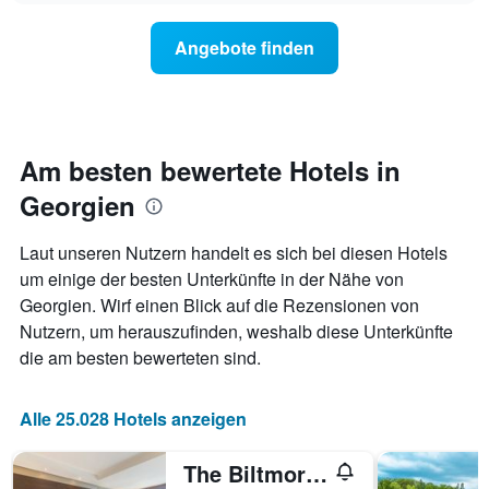
Diagramm
der
hat
Preis
Angebote finden
1
für
Y-
ein
Achse,
Zimmer
die
ändert,
den
je
durchschnittlichen
näher
Am besten bewertete Hotels in
Zimmerpreis
das
anzeigt.
Georgien
Aufenthaltsdatum
rückt.
Das
Laut unseren Nutzern handelt es sich bei diesen Hotels
Diagramm
um einige der besten Unterkünfte in der Nähe von
hat
Georgien. Wirf einen Blick auf die Rezensionen von
1
X-
Nutzern, um herauszufinden, weshalb diese Unterkünfte
Achse,
die am besten bewerteten sind.
die
die
Anzahl
Alle 25.028 Hotels anzeigen
der
Tage
The Biltmore Hotel Tbilisi
vor