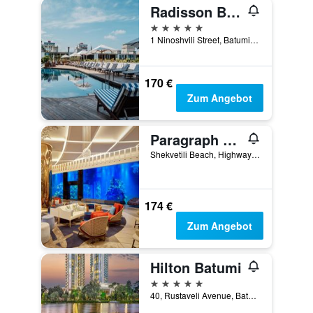
Radisson Blu Hotel, Batumi
5 Sterne
1 Ninoshvili Street, Batumi, Georgien
170 €
Zum Angebot
Paragraph Resort & Spa Shekvetili, Autograph Collection
Shekvetili Beach, Highway E70, Shekhvetili, Georgien
174 €
Zum Angebot
Hilton Batumi
5 Sterne
40, Rustaveli Avenue, Batumi, Georgien