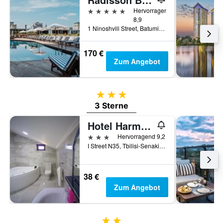
5 Sterne
Hervorragend
8,9
1 Ninoshvili Street, Batumi, Georgien
170 €
Zum Angebot
3 Sterne
3 Sterne
Hotel Harmony
3 Sterne
Hervorragend 9,2
I Street N35, Tbilisi-Senaki-Leselidze Highway, Kutaissi, Georgien
38 €
Zum Angebot
2 Sterne