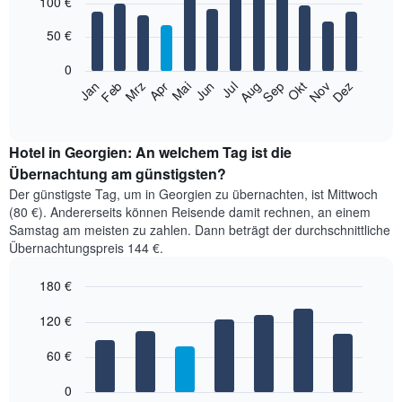
100 €
graphic.
chart
with
12
50 €
bars.
0
Das
Jan
Feb
Mrz
Apr
Mai
Jun
Jul
Aug
Sep
Okt
Nov
Dez
folgende
End
of
Diagramm
interactive
zeigt
chart
den
Hotel in Georgien: An welchem Tag ist die
durchschnittlichen
Übernachtung am günstigsten?
Zimmerpreis
Der günstigste Tag, um in Georgien zu übernachten, ist Mittwoch
im
(80 €). Andererseits können Reisende damit rechnen, an einem
jeweiligen
Samstag am meisten zu zahlen. Dann beträgt der durchschnittliche
Monat
Übernachtungspreis 144 €.
an.
Das
180 €
Diagramm
hat
Bar
Chart
1
graphic.
120 €
chart
with
X-
7
Achse,
60 €
bars.
die
die
0
Das