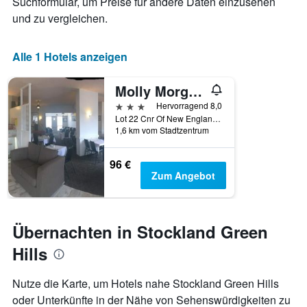
Suchformular, um Preise für andere Daten einzusehen
und zu vergleichen.
Alle 1 Hotels anzeigen
Molly Morgan Motor Inn
3 Sterne
Hervorragend 8,0
Lot 22 Cnr Of New England Hwy And Chisholm Rd, East Maitland, NSW, Australien
1,6 km vom Stadtzentrum
96 €
Zum Angebot
Übernachten in Stockland Green
Hills
Nutze die Karte, um Hotels nahe Stockland Green Hills
oder Unterkünfte in der Nähe von Sehenswürdigkeiten zu