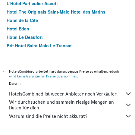
L'Hôtel Particulier Ascott
Hotel The Originals Saint-Malo Hotel des Marins
Hôtel de la Cité
Hotel Eden
Hôtel Le Beaufort
Brit Hotel Saint Malo Le Transat
ibis Styles Saint-Malo Port
Ambassadeurs Logis Hotel
Hôtel Elizabeth
*
HotelsCombined arbeitet hart daran, genaue Preise zu erhalten, jedoch
wird keine Garantie für Preise übernommen
.
Hôtel Restaurant Ar Iniz
Darum:
Quic En Groigne
HotelsCombined ist weder Anbieter noch Verkäufer.
Malouinière Le Valmarin
Wir durchsuchen und sammeln riesige Mengen an
Hotel Alba
Daten für dich.
Hôtel L'Antinéa
Warum sind die Preise nicht akkurat?
Hotel Le Jersey