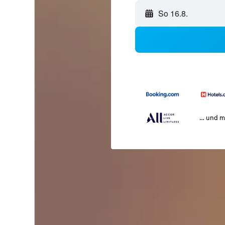
So 16.8.
… und m