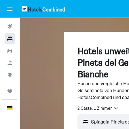
Flüge
Hotels
Hotels unwei
Mietwagen
Pineta del G
Pauschalreisen
Bianche
Explore
Suche und vergleiche Hot
Gelsomineto von Hundert
Trips
HotelsCombined und spa
Deutsch
2 Gäste, 1 Zimmer