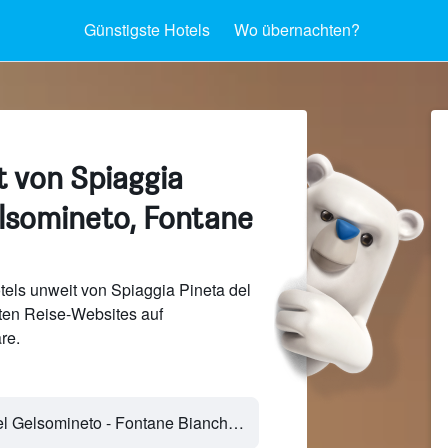
Günstigste Hotels
Wo übernachten?
t von Spiaggia
elsomineto, Fontane
els unweit von Spiaggia Pineta del
en Reise-Websites auf
re.