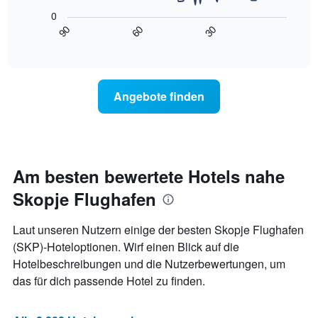
die
folgende
die
0
Diagramm
Wochentage
90
60
30
zeigt,
End
anzeigt.
of
wie
interactive
Das
sich
chart
Diagramm
der
hat
Preis
Angebote finden
1
für
Y-
ein
Achse,
Zimmer
die
ändert,
den
je
durchschnittlichen
näher
Am besten bewertete Hotels nahe
Zimmerpreis
das
anzeigt.
Skopje Flughafen
Aufenthaltsdatum
rückt.
Das
Laut unseren Nutzern einige der besten Skopje Flughafen
Diagramm
(SKP)-Hoteloptionen. Wirf einen Blick auf die
hat
Hotelbeschreibungen und die Nutzerbewertungen, um
1
X-
das für dich passende Hotel zu finden.
Achse,
die
die