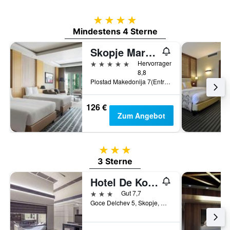
4 Sterne
Mindestens 4 Sterne
Skopje Marriott Hotel
5 Sterne
Hervorragend
8,8
Plostad Makedonija 7(Entrance from str. Maksim Gorki), Skopje, Nordmazedonien
126 €
Zum Angebot
3 Sterne
3 Sterne
Hotel De Koka
3 Sterne
Gut 7,7
Goce Delchev 5, Skopje, Nordmazedonien