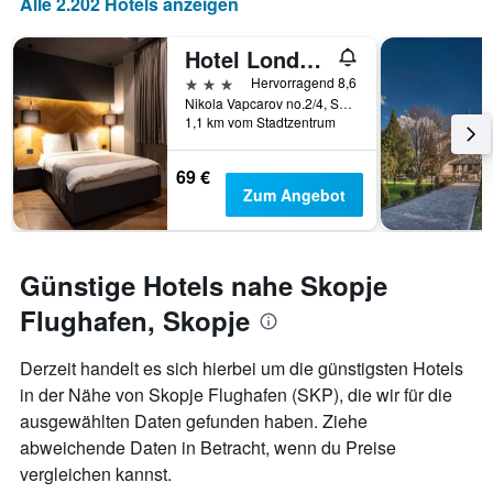
Alle 2.202 Hotels anzeigen
Anzahl
der
Hotel London B&b
Tage
vor
3 Sterne
Hervorragend 8,6
dem
Nikola Vapcarov no.2/4, Skopje, Nordmazedonien
1,1 km vom Stadtzentrum
Aufenthalt
anzeigt
Das
69 €
Diagramm
Zum Angebot
hat
1
Y-
Achse,
Günstige Hotels nahe Skopje
die
den
Flughafen, Skopje
durchschnittlichen
Zimmerpreis
Derzeit handelt es sich hierbei um die günstigsten Hotels
anzeigt
in der Nähe von Skopje Flughafen (SKP), die wir für die
ausgewählten Daten gefunden haben. Ziehe
abweichende Daten in Betracht, wenn du Preise
vergleichen kannst.