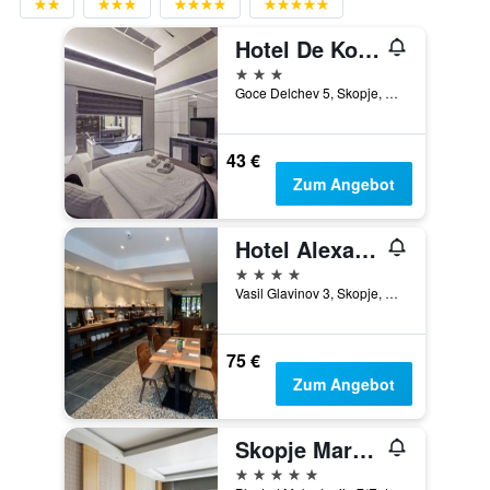
Hotel De Koka
3 Sterne
Goce Delchev 5, Skopje, Nordmazedonien
43 €
Zum Angebot
Hotel Alexandar II
4 Sterne
Vasil Glavinov 3, Skopje, Nordmazedonien
75 €
Zum Angebot
Skopje Marriott Hotel
5 Sterne