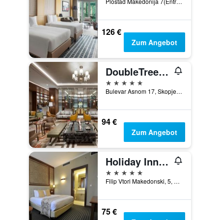
Plostad Makedonija 7(Entrance from str. Maksim Gorki), Skopje, Nordmazedonien
126 €
Zum Angebot
DoubleTree by Hilton Skopje
5 Sterne
Bulevar Asnom 17, Skopje, Nordmazedonien
94 €
Zum Angebot
Holiday Inn Skopje By IHG
5 Sterne
Filip Vtori Makedonski, 5, Skopje, Nordmazedonien
75 €