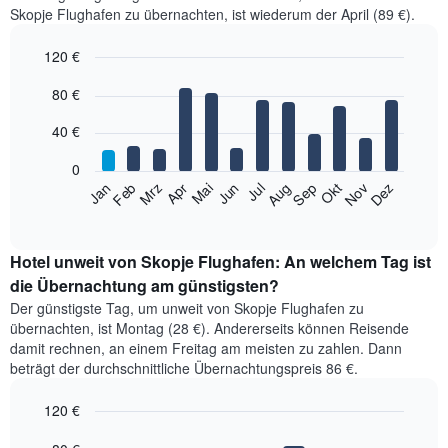
Skopje Flughafen zu übernachten, ist wiederum der April (89 €).
120 €
Bar
Chart
80 €
graphic.
chart
with
12
40 €
bars.
0
Das
Jan
Feb
Mrz
Apr
Mai
Jun
Jul
Aug
Sep
Okt
Nov
Dez
folgende
End
of
Diagramm
interactive
zeigt
chart
den
Hotel unweit von Skopje Flughafen: An welchem Tag ist
durchschnittlichen
die Übernachtung am günstigsten?
Zimmerpreis
Der günstigste Tag, um unweit von Skopje Flughafen zu
im
übernachten, ist Montag (28 €). Andererseits können Reisende
jeweiligen
damit rechnen, an einem Freitag am meisten zu zahlen. Dann
Monat
beträgt der durchschnittliche Übernachtungspreis 86 €.
an.
Das
120 €
Diagramm
hat
Bar
Chart
graphic.