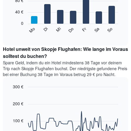
1
80 €
chart
with
X-
7
Achse,
40 €
bars.
die
die
0
Das
Monate
Mi
Do
Fr
Sa
So
Mo
Di
folgende
End
anzeigt.
of
Diagramm
Das
interactive
zeigt
chart
Diagramm
den
Hotel unweit von Skopje Flughafen: Wie lange im Voraus
hat
durchschnittlichen
solltest du buchen?
1
Preis
Y-
Spare Geld, indem du ein Hotel mindestens 38 Tage vor deinem
eines
Achse,
Trip nach Skopje Flughafen buchst. Der niedrigste gefundene Preis
Zimmers
die
bei einer Buchung 38 Tage im Voraus betrug 29 € pro Nacht.
für
den
den
durchschnittlichen
300 €
jeweiligen
Zimmerpreis
Wochentag.
Line
Chart
anzeigt.
graphic.
Das
chart
with
200 €
Diagramm
90
hat
data
1
points.
X-
100 €
Achse,
Das