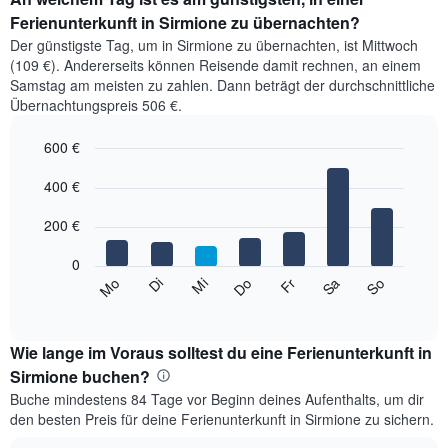
Ferienunterkunft in Sirmione zu übernachten?
Der günstigste Tag, um in Sirmione zu übernachten, ist Mittwoch
(109 €). Andererseits können Reisende damit rechnen, an einem
Samstag am meisten zu zahlen. Dann beträgt der durchschnittliche
Übernachtungspreis 506 €.
600 €
Bar
Chart
graphic.
400 €
chart
with
7
200 €
bars.
0
Das
Mi
Do
Fr
Sa
So
Mo
Di
folgende
End
of
Diagramm
interactive
zeigt
chart
den
Wie lange im Voraus solltest du eine Ferienunterkunft in
durchschnittlichen
Sirmione buchen?
Preis
Buche mindestens 84 Tage vor Beginn deines Aufenthalts, um dir
eines
den besten Preis für deine Ferienunterkunft in Sirmione zu sichern.
Zimmers
für