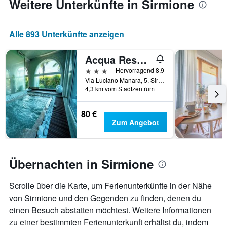
Weitere Unterkünfte in Sirmione
den
durchschnittlichen
Zimmerpreis
anzeigt
Alle 893 Unterkünfte anzeigen
Acqua Resorts
3 Sterne
Hervorragend 8,9
Via Luciano Manara, 5, Sirmione, Brescia, Italien
4,3 km vom Stadtzentrum
80 €
Zum Angebot
Übernachten in Sirmione
Scrolle über die Karte, um Ferienunterkünfte in der Nähe
von Sirmione und den Gegenden zu finden, denen du
einen Besuch abstatten möchtest. Weitere Informationen
zu einer bestimmten Ferienunterkunft erhältst du, indem