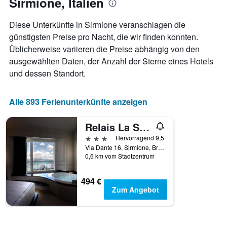
Sirmione, Italien
Aufenthaltsdatum
anzeigt.
rückt.
Das
Diese Unterkünfte in Sirmione veranschlagen die
Diagramm
günstigsten Preise pro Nacht, die wir finden konnten.
hat
Üblicherweise variieren die Preise abhängig von den
1
X-
ausgewählten Daten, der Anzahl der Sterne eines Hotels
Achse,
und dessen Standort.
die
die
Anzahl
Alle 893 Ferienunterkünfte anzeigen
der
Tage
Relais La Speranzina
vor
dem
3 Sterne
Hervorragend 9,5
Aufenthalt
Via Dante 16, Sirmione, Brescia, Italien
anzeigt
0,6 km vom Stadtzentrum
Das
Diagramm
494 €
hat
Zum Angebot
1
Y-
Achse,
die