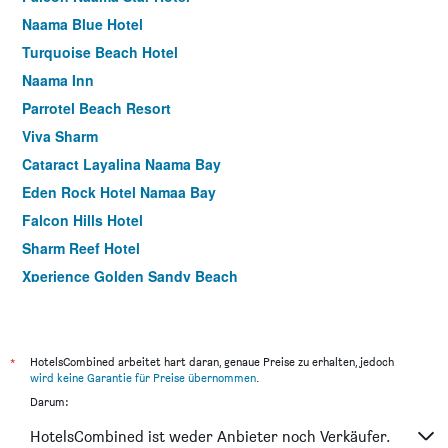
Naama Blue Hotel
Turquoise Beach Hotel
Naama Inn
Parrotel Beach Resort
Viva Sharm
Cataract Layalina Naama Bay
Eden Rock Hotel Namaa Bay
Falcon Hills Hotel
Sharm Reef Hotel
Xperience Golden Sandy Beach
Kanabesh Village
New Badawia Resort
Sunrise Tirana Aqua Park Resort
*
HotelsCombined arbeitet hart daran, genaue Preise zu erhalten, jedoch
wird keine Garantie für Preise übernommen
.
Darum:
HotelsCombined ist weder Anbieter noch Verkäufer.