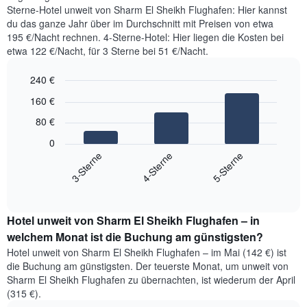
Sterne-Hotel unweit von Sharm El Sheikh Flughafen: Hier kannst
du das ganze Jahr über im Durchschnitt mit Preisen von etwa
195 €/Nacht rechnen. 4-Sterne-Hotel: Hier liegen die Kosten bei
etwa 122 €/Nacht, für 3 Sterne bei 51 €/Nacht.
240 €
Bar
Chart
160 €
graphic.
chart
with
80 €
3
bars.
0
3-Sterne
4-Sterne
5-Sterne
Das
folgende
End
of
Diagramm
interactive
zeigt
chart
den
Hotel unweit von Sharm El Sheikh Flughafen – in
durchschnittlichen
welchem Monat ist die Buchung am günstigsten?
Preis
Hotel unweit von Sharm El Sheikh Flughafen – im Mai (142 €) ist
für
die Buchung am günstigsten. Der teuerste Monat, um unweit von
ein
Sharm El Sheikh Flughafen zu übernachten, ist wiederum der April
Doppelzimmer
(315 €).
der