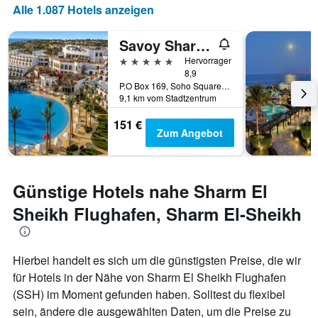
Anzahl
Alle 1.087 Hotels anzeigen
der
Tage
Savoy Sharm El Sheikh
vor
dem
5 Sterne
Hervorragend
Aufenthalt
8,9
anzeigt
P.O Box 169, Soho Square, Sharm El-Sheikh, Ägypten
Das
9,1 km vom Stadtzentrum
Diagramm
151 €
hat
Zum Angebot
1
Y-
Achse,
die
Günstige Hotels nahe Sharm El
den
durchschnittlichen
Sheikh Flughafen, Sharm El-Sheikh
Zimmerpreis
anzeigt
Hierbei handelt es sich um die günstigsten Preise, die wir
für Hotels in der Nähe von Sharm El Sheikh Flughafen
(SSH) im Moment gefunden haben. Solltest du flexibel
sein, ändere die ausgewählten Daten, um die Preise zu