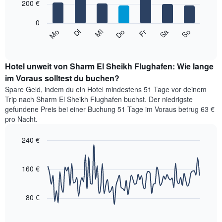
Achse,
200 €
die
bars.
die
den
die
0
Durchschnittspreis
Das
Monate
Mi
Do
Fr
Sa
So
Mo
Di
eines
folgende
End
anzeigt.
Doppelzimmers
of
Diagramm
Das
interactive
in
zeigt
chart
Diagramm
den
den
Hotel unweit von Sharm El Sheikh Flughafen: Wie lange
hat
letzten
durchschnittlichen
im Voraus solltest du buchen?
1
3
Preis
Y-
Spare Geld, indem du ein Hotel mindestens 51 Tage vor deinem
Tagen
eines
Achse,
Trip nach Sharm El Sheikh Flughafen buchst. Der niedrigste
anzeigt.
Zimmers
die
gefundene Preis bei einer Buchung 51 Tage im Voraus betrug 63 €
für
den
pro Nacht.
den
durchschnittlichen
jeweiligen
Zimmerpreis
240 €
Wochentag.
anzeigt.
Das
Line
Chart
Diagramm
graphic.
chart
with
hat
160 €
90
1
data
X-
points.
Achse,
80 €
die
Das
die
folgende