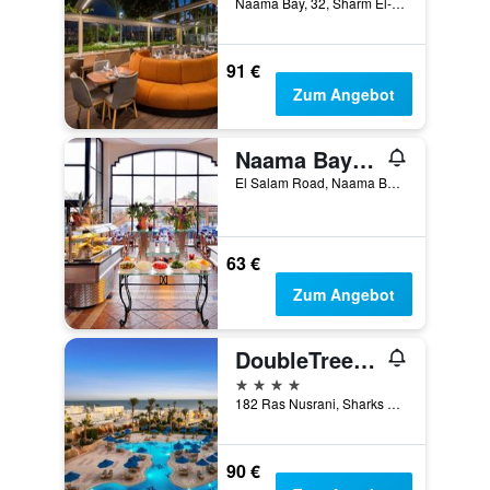
Naama Bay, 32, Sharm El-Sheikh, Ägypten
91 €
Zum Angebot
Naama Bay Promenade Beach Resort
El Salam Road, Naama Bay, Sharm El-Sheikh, Ägypten
63 €
Zum Angebot
DoubleTree by Hilton Sharm El Sheikh - Sharm Bay
4 Sterne
182 Ras Nusrani, Sharks Bay, South Sinai Sharm EL Sheikh, Sharm El-Sheikh, Ägypten
90 €