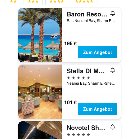
Baron Resort Sharm El Sheikh
Ras Nosrani Bay, Sharm El-Sheikh, Ägypten
195 €
Zum Angebot
Stella DI Mare Beach Hotel & Spa
5 Sterne
Neama Bay, Sharm El-Sheikh, Ägypten
101 €
Zum Angebot
Novotel Sharm El Sheikh
5 Sterne