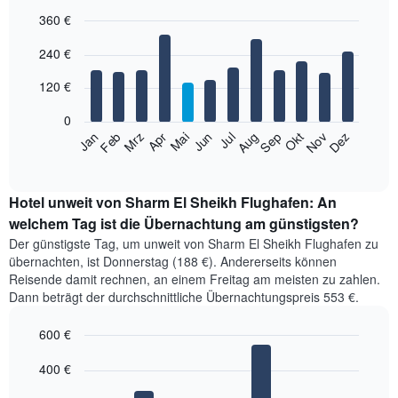
letzten
360 €
3
Tage,
Bar
Chart
240 €
aggregiert
graphic.
chart
with
nach
12
120 €
Sternebewertung.
bars.
Das
0
Diagramm
Das
Jan
Feb
Mrz
Apr
Mai
Jun
Jul
Aug
Sep
Okt
Nov
Dez
hat
folgende
End
1
of
Diagramm
X-
interactive
zeigt
chart
Achse,
den
Hotel unweit von Sharm El Sheikh Flughafen: An
die
durchschnittlichen
welchem Tag ist die Übernachtung am günstigsten?
die
Zimmerpreis
Hotelkategorien
Der günstigste Tag, um unweit von Sharm El Sheikh Flughafen zu
im
nach
übernachten, ist Donnerstag (188 €). Andererseits können
jeweiligen
Sternen
Reisende damit rechnen, an einem Freitag am meisten zu zahlen.
Monat
anzeigt.
Dann beträgt der durchschnittliche Übernachtungspreis 553 €.
an.
Das
Das
Diagramm
600 €
Diagramm
hat
hat
Bar
Chart
1
1
graphic.
400 €
chart
Y-
with
X-
Achse,
7