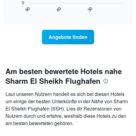
Wochentage
0
Diagramm
anzeigt.
90
60
30
zeigt,
End
Das
of
wie
interactive
Diagramm
sich
chart
hat
der
1
Preis
Y-
Angebote finden
für
Achse,
ein
die
Zimmer
den
ändert,
durchschnittlichen
je
Zimmerpreis
näher
Am besten bewertete Hotels nahe
anzeigt.
das
Sharm El Sheikh Flughafen
Aufenthaltsdatum
rückt.
Das
Laut unseren Nutzern handelt es sich bei diesen Hotels
Diagramm
um einige der besten Unterkünfte in der Nähe von Sharm
hat
El Sheikh Flughafen (SSH). Lies dir Rezensionen von
1
X-
Nutzern durch und erfahre, weshalb diese Hotels zu den
Achse,
am besten bewerteten gehören.
die
die