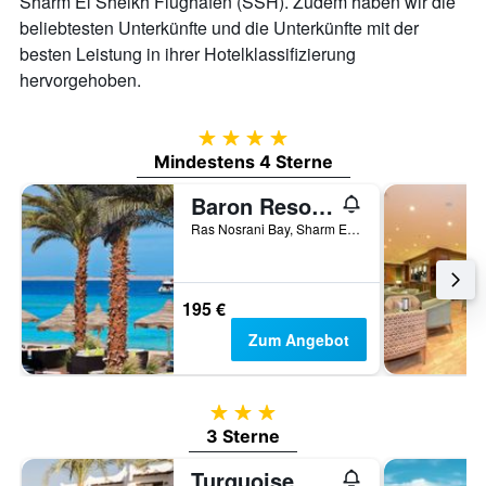
Sharm El Sheikh Flughafen (SSH). Zudem haben wir die
beliebtesten Unterkünfte und die Unterkünfte mit der
besten Leistung in ihrer Hotelklassifizierung
hervorgehoben.
4 Sterne
Mindestens 4 Sterne
Baron Resort Sharm El Sheikh
Ras Nosrani Bay, Sharm El-Sheikh, Ägypten
195 €
Zum Angebot
3 Sterne
3 Sterne
Turquoise Beach Hotel