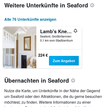
jeweiligen
Weitere Unterkünfte in Seaford
Wochentag.
Das
Diagramm
Alle 76 Unterkünfte anzeigen
hat
1
X-
Lamb's Knees
Achse,
Seaford, Großbritannien
die
0,1 km vom Stadtzentrum
die
Wochentage
anzeigt.
224 €
Das
Zum Angebot
Diagramm
hat
1
Y-
Übernachten in Seaford
Achse,
die
den
Nutze die Karte, um Unterkünfte in der Nähe der Gegend
durchschnittlichen
um Seaford oder den Attraktionen, die du gerne besuchen
Zimmerpreis
möchtest, zu finden. Weitere Informationen zu einer
anzeigt.