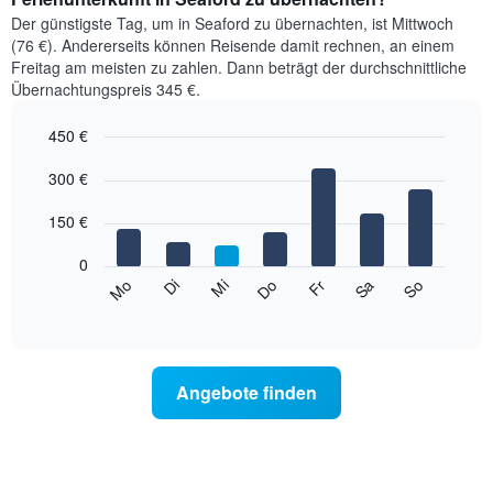
Der günstigste Tag, um in Seaford zu übernachten, ist Mittwoch
(76 €). Andererseits können Reisende damit rechnen, an einem
Freitag am meisten zu zahlen. Dann beträgt der durchschnittliche
Übernachtungspreis 345 €.
450 €
Bar
Chart
graphic.
300 €
chart
with
7
150 €
bars.
0
Das
Mi
Do
Fr
Sa
So
Mo
Di
folgende
End
of
Diagramm
interactive
zeigt
chart
den
durchschnittlichen
Angebote finden
Preis
eines
Zimmers
für
den