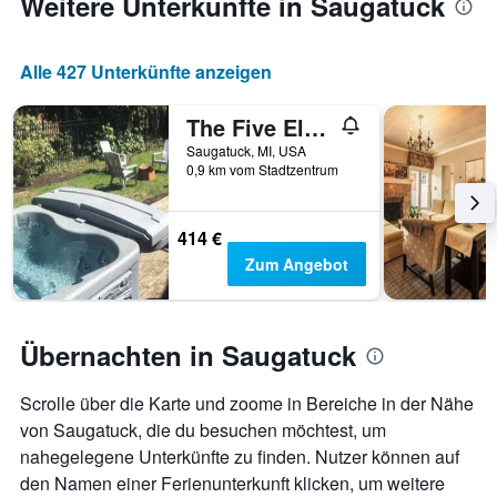
Weitere Unterkünfte in Saugatuck
anzeigt.
das
Aufenthaltsdatum
rückt.
Alle 427 Unterkünfte anzeigen
Das
Diagramm
hat
The Five Eleven
1
Saugatuck, MI, USA
X-
0,9 km vom Stadtzentrum
Achse,
die
die
414 €
Anzahl
Zum Angebot
der
Tage
vor
dem
Übernachten in Saugatuck
Aufenthalt
anzeigt
Das
Scrolle über die Karte und zoome in Bereiche in der Nähe
Diagramm
von Saugatuck, die du besuchen möchtest, um
hat
nahegelegene Unterkünfte zu finden. Nutzer können auf
1
Y-
den Namen einer Ferienunterkunft klicken, um weitere