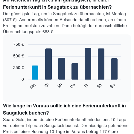
Ferienunterkunft in Saugatuck zu übernachten?
Der günstigste Tag, um in Saugatuck zu übernachten, ist Montag
(307 €). Andererseits können Reisende damit rechnen, an einem
Freitag am meisten zu zahlen. Dann beträgt der durchschnittliche
Übernachtungspreis 688 €.
750 €
Bar
Chart
graphic.
500 €
chart
with
7
250 €
bars.
0
Das
Mi
Do
Fr
Sa
So
Mo
Di
folgende
End
of
Diagramm
interactive
zeigt
chart
den
Wie lange im Voraus sollte ich eine Ferienunterkunft in
durchschnittlichen
Saugatuck buchen?
Preis
Spare Geld, indem du eine Ferienunterkunft mindestens 10 Tage
eines
vor deinem Trip nach Saugatuck buchst. Der niedrigste gefundene
Zimmers
Preis bei einer Buchung 10 Tage im Voraus betrug 117 € pro
für