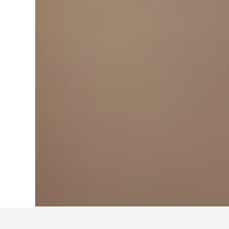
Start
Frankreich
551.958
Saint-Flour
5