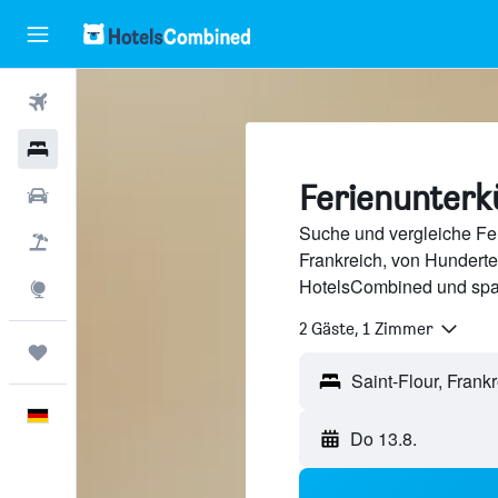
Flüge
Hotels
Ferienunterkü
Mietwagen
Suche und vergleiche Feri
Pauschalreisen
Frankreich, von Hundert
HotelsCombined und spa
Explore
2 Gäste, 1 Zimmer
Trips
Deutsch
Do 13.8.