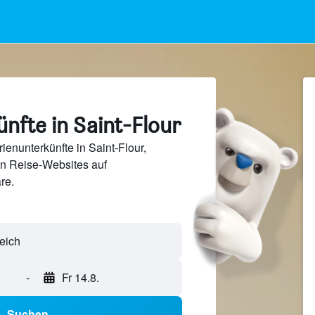
nfte in Saint-Flour
enunterkünfte in Saint-Flour,
en Reise-Websites auf
re.
-
Fr 14.8.
Suchen