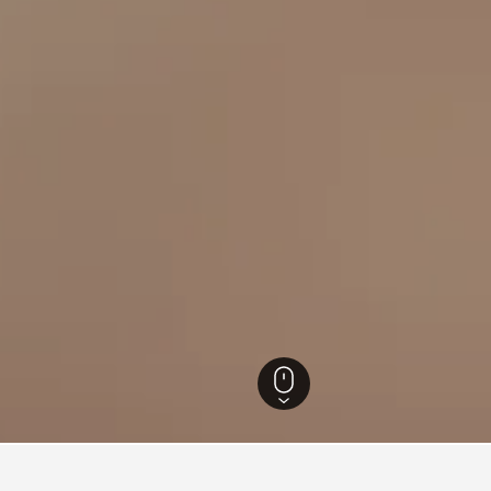
6
Saint-Flour
34