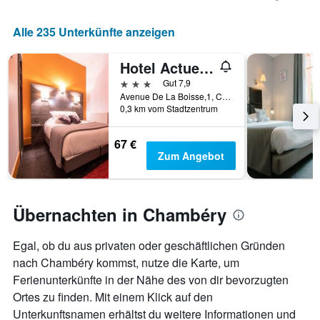
anzeigt.
Aufenthaltsdatum
rückt.
Alle 235 Unterkünfte anzeigen
Das
Diagramm
hat
Hotel Actuel Chambéry Centre
1
3 Sterne
Gut 7,9
X-
Avenue De La Boisse,1, Chambéry, Savoie, Frankreich
Achse,
0,3 km vom Stadtzentrum
die
die
67 €
Anzahl
Zum Angebot
der
Tage
vor
dem
Übernachten in Chambéry
Aufenthalt
anzeigt
Das
Egal, ob du aus privaten oder geschäftlichen Gründen
Diagramm
nach Chambéry kommst, nutze die Karte, um
hat
Ferienunterkünfte in der Nähe des von dir bevorzugten
1
Y-
Ortes zu finden. Mit einem Klick auf den
Achse,
Unterkunftsnamen erhältst du weitere Informationen und