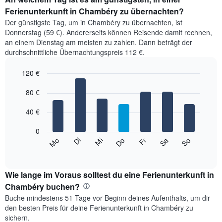
Ferienunterkunft in Chambéry zu übernachten?
Der günstigste Tag, um in Chambéry zu übernachten, ist
Donnerstag (59 €). Andererseits können Reisende damit rechnen,
an einem Dienstag am meisten zu zahlen. Dann beträgt der
durchschnittliche Übernachtungspreis 112 €.
120 €
Bar
Chart
graphic.
80 €
chart
with
7
40 €
bars.
0
Das
Mi
Do
Fr
Sa
So
Mo
Di
folgende
End
of
Diagramm
interactive
zeigt
chart
den
Wie lange im Voraus solltest du eine Ferienunterkunft in
durchschnittlichen
Chambéry buchen?
Preis
Buche mindestens 51 Tage vor Beginn deines Aufenthalts, um dir
eines
den besten Preis für deine Ferienunterkunft in Chambéry zu
Zimmers
sichern.
für