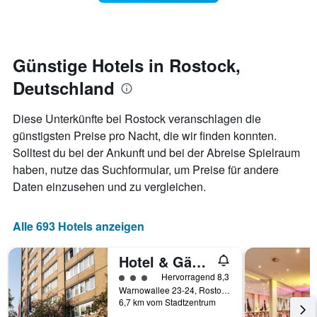
Das
ein
Diagramm
Zimmer
hat
ändert,
1
je
Y-
näher
Günstige Hotels in Rostock,
Achse,
das
die
Deutschland
Aufenthaltsdatum
den
rückt.
durchschnittlichen
Das
Diese Unterkünfte bei Rostock veranschlagen die
Zimmerpreis
Diagramm
günstigsten Preise pro Nacht, die wir finden konnten.
an
hat
diesem
Solltest du bei der Ankunft und bei der Abreise Spielraum
1
Wochenende
X-
haben, nutze das Suchformular, um Preise für andere
anzeigt,
Achse,
Daten einzusehen und zu vergleichen.
der
die
in
die
den
Anzahl
Alle 693 Hotels anzeigen
letzten
der
3
Tage
Tagen
Hotel & Gästehaus Rostock Lütten Klein
vor
gefunden
dem
Bewertungskategorie 3
Hervorragend 8,3
wurde.
Aufenthalt
Warnowallee 23-24, Rostock, Mecklenburg-Vorpommern, Deutschland
anzeigt
6,7 km vom Stadtzentrum
Das