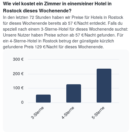
Wie viel kostet ein Zimmer in einem/einer Hotel in
der
1
für
Rostock dieses Wochenende?
Y-
heute
Achse,
In den letzten 72 Stunden haben wir Preise für Hotels in Rostock
Nacht
die
für dieses Wochenende bereits ab 57 €/Nacht entdeckt. Falls du
in
den
speziell nach einem 3-Sterne-Hotel für dieses Wochenende suchst:
den
durchschnittlichen
Unsere Nutzer haben Preise schon ab 57 €/Nacht gefunden. Für
letzten
Zimmerpreis
ein 4-Sterne-Hotel in Rostock betrug der günstigste kürzlich
3
anzeigt.
gefundene Preis 129 €/Nacht für dieses Wochenende.
Tagen
gefunden
300 €
wurde,
aggregiert
Bar
Chart
graphic.
nach
chart
200 €
with
Sternebewertung.
3
Das
bars.
Diagramm
100 €
hat
Das
1
folgende
0
X-
Diagramm
3-Sterne
4-Sterne
5-Sterne
Achse,
zeigt
die
End
den
die
of
durchschnittlichen
interactive
Hotelkategorien
Zimmerpreis
chart