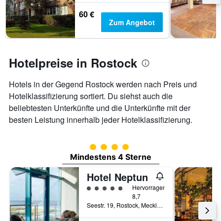
Diagramm
60 €
hat
Zum Angebot
1
Y-
Achse,
die
Hotelpreise in Rostock
den
durchschnittlichen
Zimmerpreis
Hotels in der Gegend Rostock werden nach Preis und
anzeigt
Hotelklassifizierung sortiert. Du siehst auch die
beliebtesten Unterkünfte und die Unterkünfte mit der
besten Leistung innerhalb jeder Hotelklassifizierung.
Bewertungskategorie 4
Mindestens 4 Sterne
Hotel Neptun
Bewertungskategorie 5
Hervorragend
8,7
Seestr. 19, Rostock, Mecklenburg-Vorpommern, Deutschland