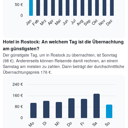
12
50 €
bars.
0
Das
Jan
Feb
Mrz
Apr
Mai
Jun
Jul
Aug
Sep
Okt
Nov
Dez
folgende
End
of
Diagramm
interactive
zeigt
chart
den
Hotel in Rostock: An welchem Tag ist die Übernachtung
durchschnittlichen
am günstigsten?
Zimmerpreis
Der günstigste Tag, um in Rostock zu übernachten, ist Sonntag
im
(98 €). Andererseits können Reisende damit rechnen, an einem
jeweiligen
Samstag am meisten zu zahlen. Dann beträgt der durchschnittliche
Monat
Übernachtungspreis 176 €.
an.
Das
240 €
Diagramm
hat
Bar
Chart
1
graphic.
160 €
chart
with
X-
7
Achse,
80 €
bars.
die
die
0
Das
Monate
Mi
Do
Fr
Sa
So
Mo
Di
folgende
End
anzeigt.