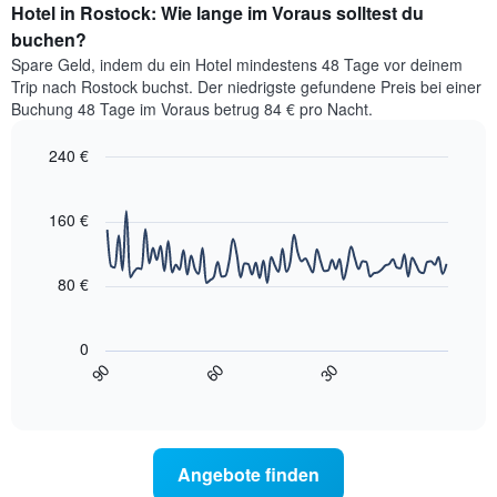
nach
Hotel in Rostock: Wie lange im Voraus solltest du
für
Sternen
dieses
buchen?
anzeigt
Wochenende
Das
Spare Geld, indem du ein Hotel mindestens 48 Tage vor deinem
in
Diagramm
Trip nach Rostock buchst. Der niedrigste gefundene Preis bei einer
den
hat
Buchung 48 Tage im Voraus betrug 84 € pro Nacht.
letzten
1
3
Y-
240 €
Tagen,
Achse,
aggregiert
Line
Chart
die
graphic.
chart
nach
den
with
160 €
Sternebewertung.
durchschnittlichen
90
Das
data
Zimmerpreis
Diagramm
points.
für
80 €
hat
heute
1
Das
Nacht
X-
folgende
in
0
Achse,
Diagramm
den
90
60
30
die
zeigt,
End
letzten
die
of
wie
3
interactive
Hotelkategorien
sich
Tagen
chart
nach
der
anzeigt.
Sternen
Preis
Angebote finden
anzeigt
für