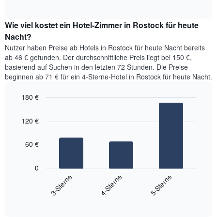
of
Diagramm
Das
interactive
zeigt
chart
Diagramm
den
Wie viel kostet ein Hotel-Zimmer in Rostock für heute
hat
durchschnittlichen
Nacht?
1
Preis
Y-
Nutzer haben Preise ab Hotels in Rostock für heute Nacht bereits
eines
Achse,
ab 46 € gefunden. Der durchschnittliche Preis liegt bei 150 €,
Zimmers
die
basierend auf Suchen in den letzten 72 Stunden. Die Preise
für
den
beginnen ab 71 € für ein 4-Sterne-Hotel in Rostock für heute Nacht.
den
durchschnittlichen
jeweiligen
Zimmerpreis
180 €
Wochentag.
anzeigt.
Das
Bar
Chart
Diagramm
graphic.
chart
120 €
with
hat
3
1
bars.
X-
60 €
Achse,
Das
die
folgende
0
die
Diagramm
3-Sterne
4-Sterne
5-Sterne
Wochentage
zeigt
anzeigt.
End
den
Das
of
durchschnittlichen
interactive
Diagramm
Zimmerpreis,
chart
hat