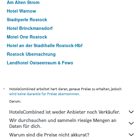
Am Alten Strom
Hotel Warnow
Stadtperle Rostock
Hotel Brinckmansdorf
Motel One Rostock
Hotel an der Stadthalle Rostock-Hbf
Rostock Ubernachtung
Landhotel Ostseetraum & Fewo
Strandhafer Aparthotel
Blue Doors Hostel Altstadt
Pension Elmenhorst
*
HotelsCombined arbeitet hart daran, genaue Preise zu erhalten, jedoch
wird keine Garantie für Preise übernommen
.
Appartement-Hotel Rostock
Darum:
Hotel & Gästehaus Rostock Lütten Klein
HotelsCombined ist weder Anbieter noch Verkäufer.
Altes Hafenhaus
Wir durchsuchen und sammeln riesige Mengen an
Atrium Hotel Krüger
Daten für dich.
Hotel Landhaus Dierkow
Warum sind die Preise nicht akkurat?