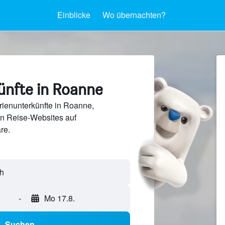
Einblicke
Wo übernachten?
ünfte in Roanne
ienunterkünfte in Roanne,
en Reise-Websites auf
re.
-
Mo 17.8.
Suchen