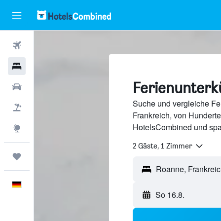
Flüge
Hotels
Ferienunterk
Mietwagen
Suche und vergleiche Fer
Pauschalreisen
Frankreich, von Hundert
HotelsCombined und spa
Explore
2 Gäste, 1 Zimmer
Trips
Deutsch
So 16.8.