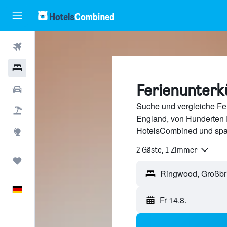
Flüge
Hotels
Ferienunterk
Mietwagen
Suche und vergleiche Fe
Pauschalreisen
England, von Hunderten 
HotelsCombined und spa
Explore
2 Gäste, 1 Zimmer
Trips
Deutsch
Fr 14.8.