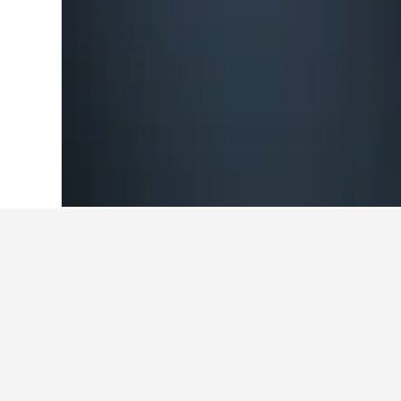
Start
Großbritannien
314.756
England
Weitere Unterk
Alle 151 Unterkünfte anzeigen