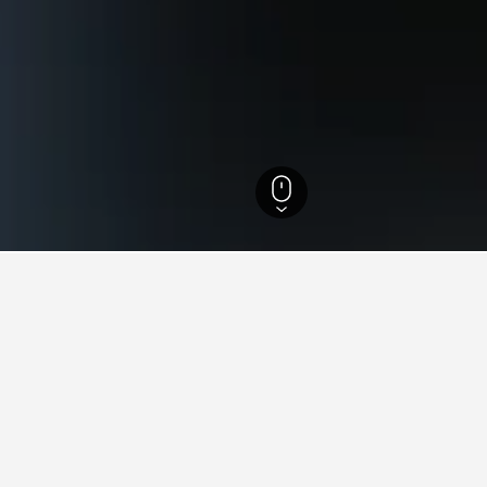
243.251
Hampshire
2.816
Ringwood
151
Ringwood
117
ünfte in Ringwood