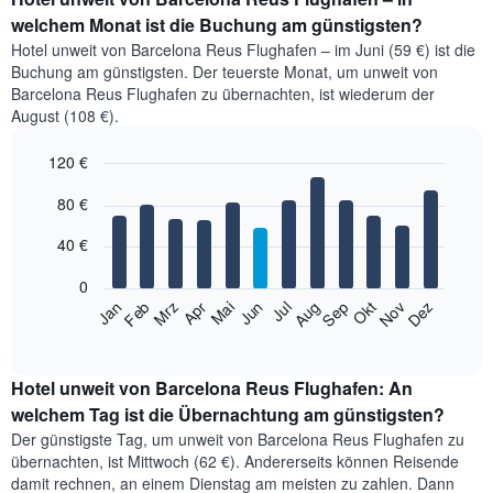
welchem Monat ist die Buchung am günstigsten?
Hotel unweit von Barcelona Reus Flughafen – im Juni (59 €) ist die
Buchung am günstigsten. Der teuerste Monat, um unweit von
Barcelona Reus Flughafen zu übernachten, ist wiederum der
August (108 €).
120 €
Bar
Chart
80 €
graphic.
chart
with
12
40 €
bars.
0
Das
Jan
Feb
Mrz
Apr
Mai
Jun
Jul
Aug
Sep
Okt
Nov
Dez
folgende
End
of
Diagramm
interactive
zeigt
chart
den
Hotel unweit von Barcelona Reus Flughafen: An
durchschnittlichen
welchem Tag ist die Übernachtung am günstigsten?
Zimmerpreis
Der günstigste Tag, um unweit von Barcelona Reus Flughafen zu
im
übernachten, ist Mittwoch (62 €). Andererseits können Reisende
jeweiligen
damit rechnen, an einem Dienstag am meisten zu zahlen. Dann
Monat