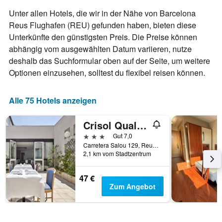
hat
Unter allen Hotels, die wir in der Nähe von Barcelona
1
Reus Flughafen (REU) gefunden haben, bieten diese
X-
Unterkünfte den günstigsten Preis. Die Preise können
Achse,
die
abhängig vom ausgewählten Datum variieren, nutze
die
deshalb das Suchformular oben auf der Seite, um weitere
Wochentage
Optionen einzusehen, solltest du flexibel reisen können.
anzeigt.
Das
Diagramm
Alle 75 Hotels anzeigen
hat
1
Y-
Crisol Quality Reus
Achse,
3 Sterne
Gut 7,0
die
Carretera Salou 129, Reus, Katalonien, Spanien
den
2,1 km vom Stadtzentrum
durchschnittlichen
Zimmerpreis
47 €
anzeigt.
Zum Angebot