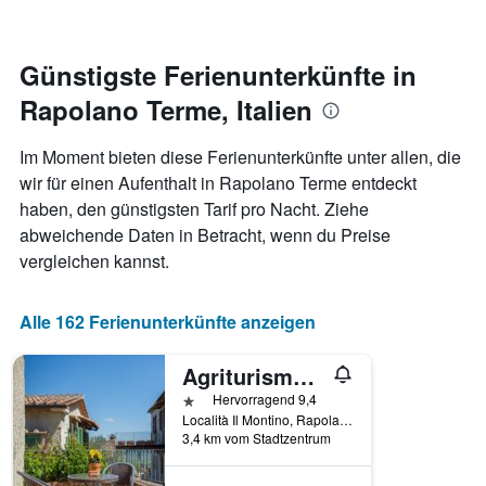
Zimmers
für
den
jeweiligen
Günstigste Ferienunterkünfte in
Wochentag.
Rapolano Terme, Italien
Das
Diagramm
hat
Im Moment bieten diese Ferienunterkünfte unter allen, die
1
wir für einen Aufenthalt in Rapolano Terme entdeckt
X-
haben, den günstigsten Tarif pro Nacht. Ziehe
Achse,
die
abweichende Daten in Betracht, wenn du Preise
die
vergleichen kannst.
Wochentage
anzeigt.
Das
Alle 162 Ferienunterkünfte anzeigen
Diagramm
hat
Agriturismo Borghetto Il Montino
1
Y-
1 Stern
Hervorragend 9,4
Achse,
Località Il Montino, Rapolano Terme, Toskana, Italien
die
3,4 km vom Stadtzentrum
den
durchschnittlichen