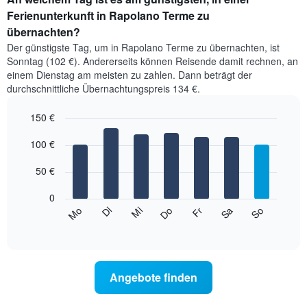
Ferienunterkunft in Rapolano Terme zu
übernachten?
Der günstigste Tag, um in Rapolano Terme zu übernachten, ist
Sonntag (102 €). Andererseits können Reisende damit rechnen, an
einem Dienstag am meisten zu zahlen. Dann beträgt der
durchschnittliche Übernachtungspreis 134 €.
150 €
Bar
Chart
graphic.
100 €
chart
with
7
50 €
bars.
0
Das
Mi
Do
Fr
Sa
So
Mo
Di
folgende
End
of
Diagramm
interactive
zeigt
chart
den
durchschnittlichen
Angebote finden
Preis
eines