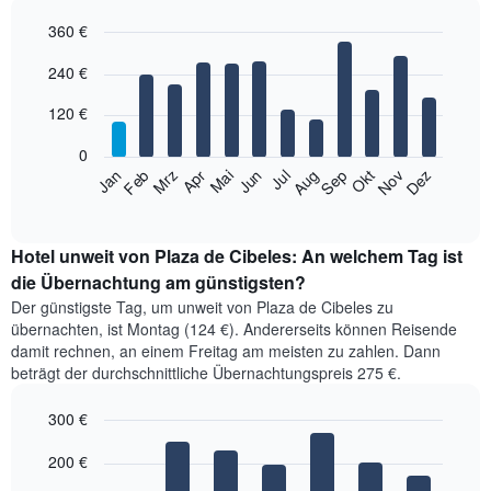
360 €
Bar
Chart
240 €
graphic.
chart
with
12
120 €
bars.
0
Das
Jan
Feb
Mrz
Apr
Mai
Jun
Jul
Aug
Sep
Okt
Nov
Dez
folgende
End
of
Diagramm
interactive
zeigt
chart
den
Hotel unweit von Plaza de Cibeles: An welchem Tag ist
durchschnittlichen
die Übernachtung am günstigsten?
Zimmerpreis
Der günstigste Tag, um unweit von Plaza de Cibeles zu
im
übernachten, ist Montag (124 €). Andererseits können Reisende
jeweiligen
damit rechnen, an einem Freitag am meisten zu zahlen. Dann
Monat
beträgt der durchschnittliche Übernachtungspreis 275 €.
an.
Das
300 €
Diagramm
hat
Bar
Chart
1
graphic.
200 €
chart
with
X-