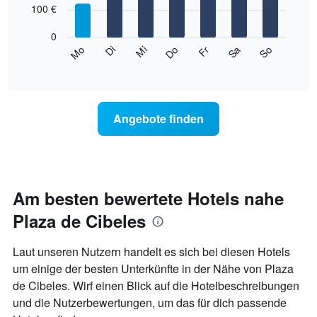
7
Achse,
100 €
bars.
die
die
0
Das
Monate
Mi
Do
Fr
Sa
So
Mo
Di
folgende
End
anzeigt.
of
Diagramm
Das
interactive
zeigt
chart
Diagramm
den
hat
durchschnittlichen
1
Angebote finden
Preis
Y-
eines
Achse,
Zimmers
die
für
den
den
durchschnittlichen
jeweiligen
Am besten bewertete Hotels nahe
Zimmerpreis
Wochentag.
anzeigt.
Plaza de Cibeles
Das
Diagramm
hat
Laut unseren Nutzern handelt es sich bei diesen Hotels
1
um einige der besten Unterkünfte in der Nähe von Plaza
X-
de Cibeles. Wirf einen Blick auf die Hotelbeschreibungen
Achse,
die
und die Nutzerbewertungen, um das für dich passende
die