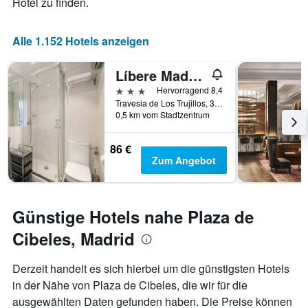
Hotel zu finden.
Wochentage
anzeigt.
Das
Alle 1.152 Hotels anzeigen
Diagramm
hat
Líbere Madrid Palacio Real
1
Y-
3 Sterne
Hervorragend 8,4
Achse,
Travesia de Los Trujillos, 3, Madrid, Spanien
die
0,5 km vom Stadtzentrum
den
durchschnittlichen
86 €
Zimmerpreis
Zum Angebot
anzeigt.
Günstige Hotels nahe Plaza de
Cibeles, Madrid
Derzeit handelt es sich hierbei um die günstigsten Hotels
in der Nähe von Plaza de Cibeles, die wir für die
ausgewählten Daten gefunden haben. Die Preise können