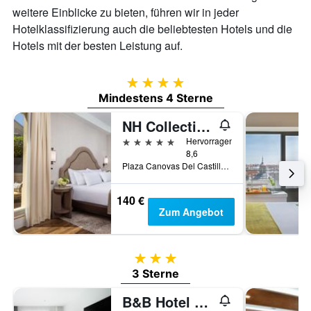
weitere Einblicke zu bieten, führen wir in jeder
Hotelklassifizierung auch die beliebtesten Hotels und die
Hotels mit der besten Leistung auf.
4 Sterne
Mindestens 4 Sterne
NH Collection Madrid Paseo del Prado
5 Sterne
Hervorragend
8,6
Plaza Canovas Del Castillo, 4, Madrid, Spanien
140 €
Zum Angebot
3 Sterne
3 Sterne
B&B Hotel Madrid Centro Puerta del Sol