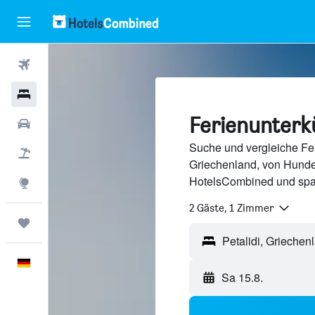
Flüge
Hotels
Ferienunterkü
Mietwagen
Suche und vergleiche Feri
Pauschalreisen
Griechenland, von Hunde
HotelsCombined und spa
Explore
2 Gäste, 1 Zimmer
Trips
Deutsch
Sa 15.8.