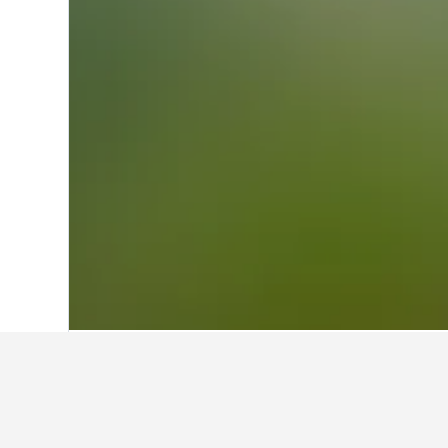
Start
Griechenland
143.951
Peloponn