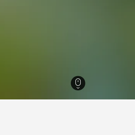
es
8.624
Petalidi
78
Petalidi
72