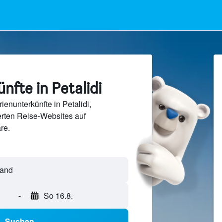
nfte in Petalidi
enunterkünfte in Petalidi,
rten Reise-Websites auf
re.
-
So 16.8.
Suchen