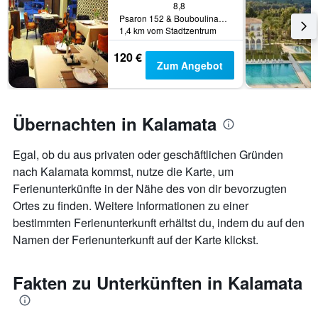
X-
8,8
Achse,
Psaron 152 & Bouboulinas, Kalamata, Griechenland
die
1,4 km vom Stadtzentrum
die
Anzahl
120 €
Zum Angebot
der
Tage
vor
dem
Übernachten in Kalamata
Aufenthalt
anzeigt
Das
Egal, ob du aus privaten oder geschäftlichen Gründen
Diagramm
nach Kalamata kommst, nutze die Karte, um
hat
Ferienunterkünfte in der Nähe des von dir bevorzugten
1
Y-
Ortes zu finden. Weitere Informationen zu einer
Achse,
bestimmten Ferienunterkunft erhältst du, indem du auf den
die
Namen der Ferienunterkunft auf der Karte klickst.
den
durchschnittlichen
Zimmerpreis
Fakten zu Unterkünften in Kalamata
anzeigt