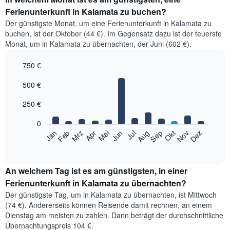
Ferienunterkunft in Kalamata zu buchen?
Der günstigste Monat, um eine Ferienunterkunft in Kalamata zu
buchen, ist der Oktober (44 €). Im Gegensatz dazu ist der teuerste
Monat, um in Kalamata zu übernachten, der Juni (602 €).
750 €
Bar
Chart
500 €
graphic.
chart
with
12
250 €
bars.
0
Das
Jan
Feb
Mrz
Apr
Mai
Jun
Jul
Aug
Sep
Okt
Nov
Dez
folgende
End
of
Diagramm
interactive
zeigt
chart
den
An welchem Tag ist es am günstigsten, in einer
durchschnittlichen
Ferienunterkunft in Kalamata zu übernachten?
Zimmerpreis
Der günstigste Tag, um in Kalamata zu übernachten, ist Mittwoch
im
(74 €). Andererseits können Reisende damit rechnen, an einem
jeweiligen
Dienstag am meisten zu zahlen. Dann beträgt der durchschnittliche
Monat
Übernachtungspreis 104 €.
an.