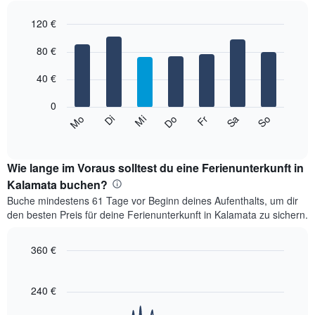
Das
120 €
Diagramm
hat
Bar
Chart
1
graphic.
80 €
chart
with
X-
7
Achse,
40 €
bars.
die
die
0
Das
Monate
Mi
Do
Fr
Sa
So
Mo
Di
folgende
End
anzeigt.
of
Diagramm
Das
interactive
zeigt
chart
Diagramm
den
Wie lange im Voraus solltest du eine Ferienunterkunft in
hat
durchschnittlichen
Kalamata buchen?
1
Preis
Y-
Buche mindestens 61 Tage vor Beginn deines Aufenthalts, um dir
eines
Achse,
den besten Preis für deine Ferienunterkunft in Kalamata zu sichern.
Zimmers
die
für
den
den
360 €
durchschnittlichen
jeweiligen
Zimmerpreis
Line
Chart
Wochentag.
graphic.
anzeigt.
chart
Das
with
240 €
Diagramm
90
data
hat