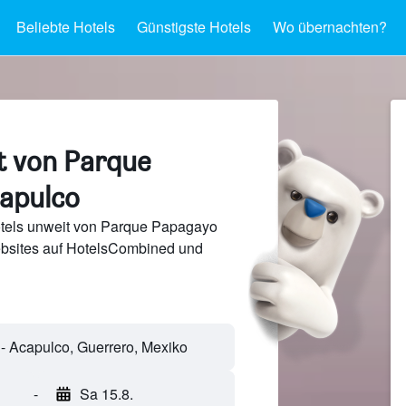
Beliebte Hotels
Günstigste Hotels
Wo übernachten?
t von Parque
apulco
tels unweit von Parque Papagayo
bsites auf HotelsCombined und
-
Sa 15.8.