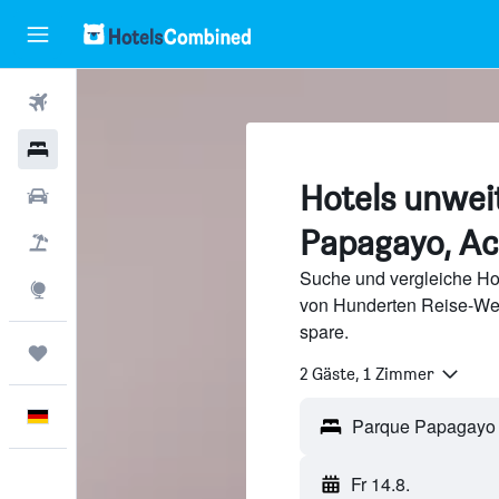
Flüge
Hotels
Hotels unwei
Mietwagen
Papagayo, Ac
Pauschalreisen
Suche und vergleiche Ho
Explore
von Hunderten Reise-We
spare.
Trips
2 Gäste, 1 Zimmer
Deutsch
Fr 14.8.